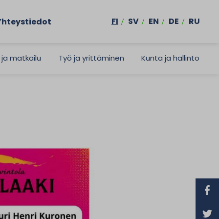
FI
SV
EN
DE
RU
Yhteystiedot
 ja matkailu
Työ ja yrittäminen
Kunta ja hallinto