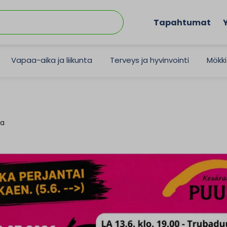
Tapahtumat
Vapaa-aika ja liikunta
Terveys ja hyvinvointi
Mökki
sa