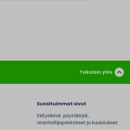
Takaisin ylös
Suosituimmat sivut
Esityslistat, pöytäkirjat,
viranhaltijapäätökset ja kuulutukset