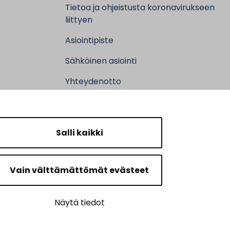
Tietoa ja ohjeistusta koronavirukseen
liittyen
Asiointipiste
Sähköinen asiointi
Yhteydenotto
Karttapalvelu
Tilavaraus
Salli kaikki
Kuntosali
Ruokalistat
Vain välttämättömät evästeet
Näytä tiedot