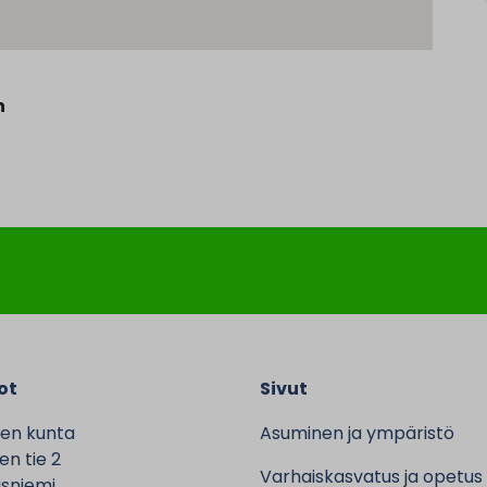
n
ot
Sivut
en kunta
Asuminen ja ympäristö
n tie 2
Varhaiskasvatus ja opetus
sniemi