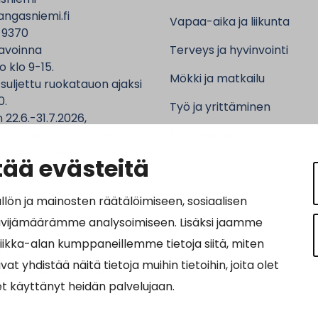
ngasniemi.fi
Vapaa-aika ja liikunta
 9370
avoinna
Terveys ja hyvinvointi
o klo 9-15.
Mökki ja matkailu
 suljettu ruokatauon ajaksi
0.
Työ ja yrittäminen
 22.6.-31.7.2026,
ntalo sekä asiointipiste
Kunta ja hallinto
 ma-to klo 9-12.
ää evästeitä
n ja mainosten räätälöimiseen, sosiaalisen
ävijämäärämme analysoimiseen. Lisäksi jaamme
ot:
tiikka-alan kumppaneillemme tietoja siitä, miten
64690-3
hdistää näitä tietoja muihin tietoihin, joita olet
osoite: 0037016469034011
let käyttänyt heidän palvelujaan.
nnus: 003703575029