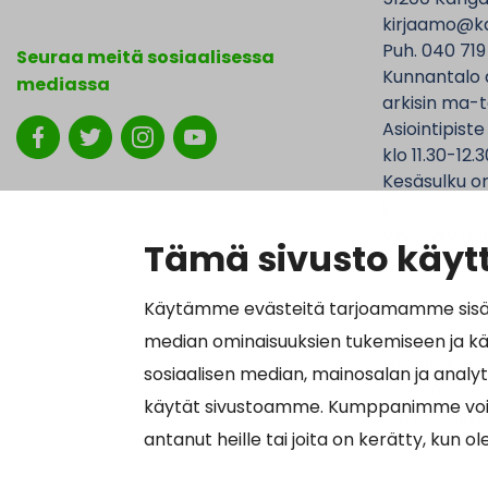
kirjaamo@ka
Puh. 040 719
Seuraa meitä sosiaalisessa
Kunnantalo 
mediassa
arkisin ma-t
Asiointipiste
klo 11.30-12.3
Kesäsulku on
jolloin Kunna
ovat avoinna
Tämä sivusto käytt
Käytämme evästeitä tarjoamamme sisällö
median ominaisuuksien tukemiseen ja k
Laskutustied
sosiaalisen median, mainosalan ja analy
Y-tunnus 01
käytät sivustoamme. Kumppanimme voivat y
Näytä omat evästeasetukseni
Verkkolasku
antanut heille tai joita on kerätty, kun o
Välittäjätu