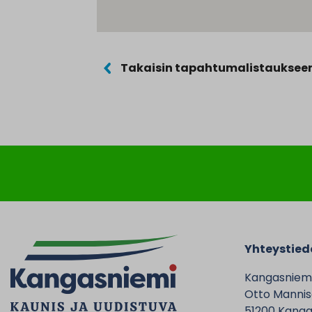
Takaisin tapahtumalistauksee
Yhteystied
Kangasniem
Otto Mannise
51200 Kanga