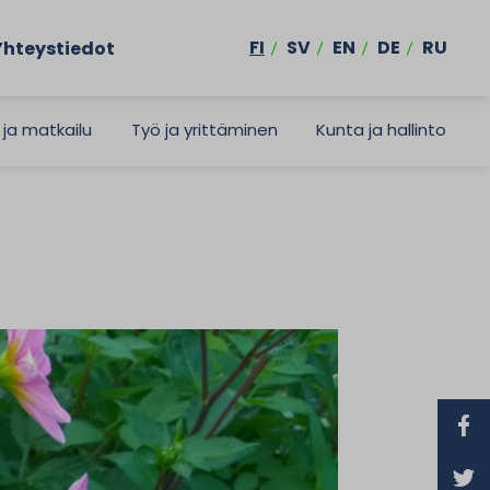
FI
SV
EN
DE
RU
Yhteystiedot
 ja matkailu
Työ ja yrittäminen
Kunta ja hallinto