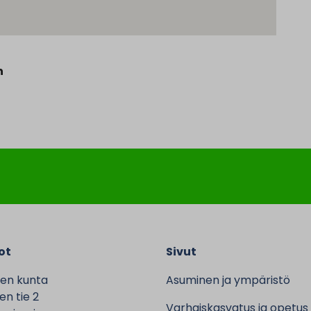
n
ot
Sivut
en kunta
Asuminen ja ympäristö
n tie 2
Varhaiskasvatus ja opetus