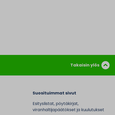
Takaisin ylös
Suosituimmat sivut
Esityslistat, pöytäkirjat,
viranhaltijapäätökset ja kuulutukset