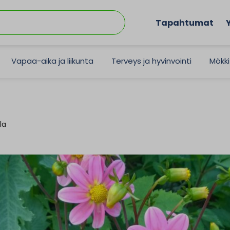
Tapahtumat
Vapaa-aika ja liikunta
Terveys ja hyvinvointi
Mökki
la