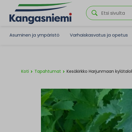
Asuminen ja ympäristö
Varhaiskasvatus ja opetus
Koti
Tapahtumat
Kesäkirkko Harjunmaan kylätalol