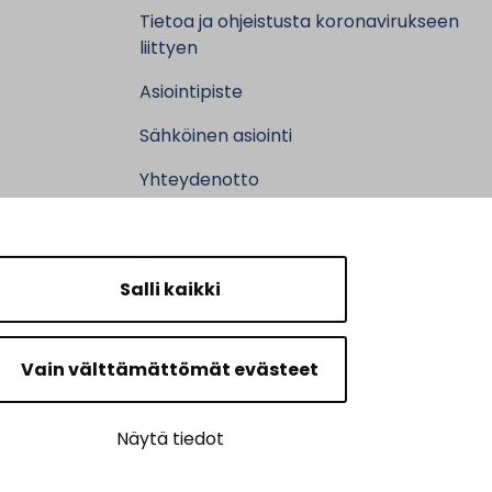
Tietoa ja ohjeistusta koronavirukseen
liittyen
Asiointipiste
Sähköinen asiointi
Yhteydenotto
Karttapalvelu
Tilavaraus
Salli kaikki
Kuntosali
Ruokalistat
Vain välttämättömät evästeet
Näytä tiedot