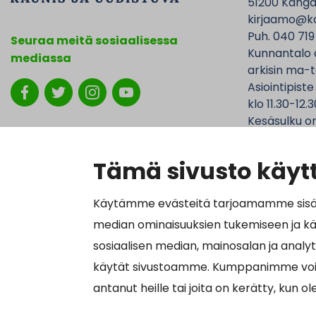
51200 Kanga
kirjaamo@ka
Puh. 040 719
Seuraa meitä sosiaalisessa
Kunnantalo 
mediassa
arkisin ma-t
Asiointipiste
klo 11.30-12.3
Kesäsulku on
jolloin Kunna
ovat avoinna
Tämä sivusto käytt
Käytämme evästeitä tarjoamamme sisällö
median ominaisuuksien tukemiseen ja k
Laskutustied
sosiaalisen median, mainosalan ja analy
Y-tunnus 01
käytät sivustoamme. Kumppanimme voivat y
Näytä omat evästeasetukseni
Verkkolasku
antanut heille tai joita on kerätty, kun o
Välittäjätu