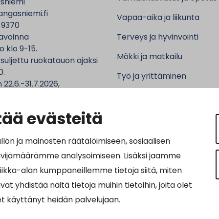
sniemi
ngasniemi.fi
Vapaa-aika ja liikunta
 9370
avoinna
Terveys ja hyvinvointi
o klo 9-15.
Mökki ja matkailu
 suljettu ruokatauon ajaksi
0.
Työ ja yrittäminen
 22.6.-31.7.2026,
ntalo sekä asiointipiste
Kunta ja hallinto
 ma-to klo 9-12.
ää evästeitä
n ja mainosten räätälöimiseen, sosiaalisen
ävijämäärämme analysoimiseen. Lisäksi jaamme
ot:
tiikka-alan kumppaneillemme tietoja siitä, miten
64690-3
hdistää näitä tietoja muihin tietoihin, joita olet
osoite: 0037016469034011
let käyttänyt heidän palvelujaan.
nnus: 003703575029