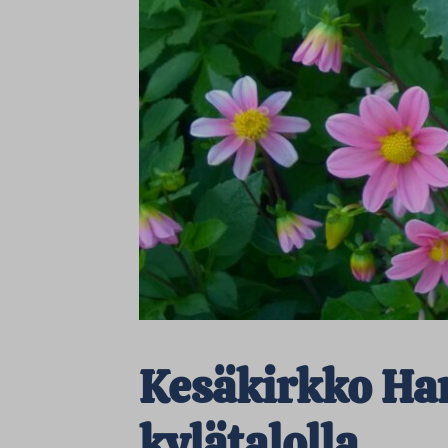
Kesäkirkko H
kylätalolla