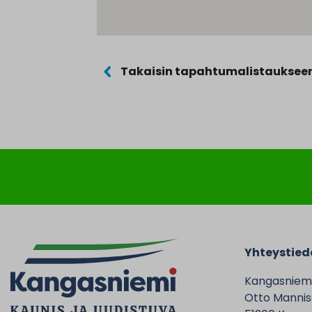
Takaisin tapahtumalistauksee
Yhteystied
Kangasniem
Otto Mannise