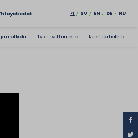
FI
SV
EN
DE
RU
Yhteystiedot
 ja matkailu
Työ ja yrittäminen
Kunta ja hallinto