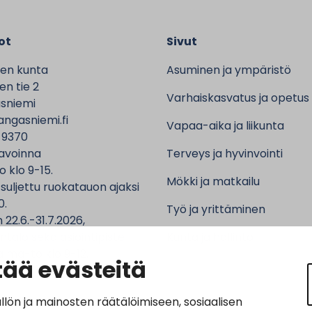
ot
Sivut
en kunta
Asuminen ja ympäristö
n tie 2
Varhaiskasvatus ja opetus
sniemi
ngasniemi.fi
Vapaa-aika ja liikunta
 9370
avoinna
Terveys ja hyvinvointi
o klo 9-15.
Mökki ja matkailu
 suljettu ruokatauon ajaksi
0.
Työ ja yrittäminen
 22.6.-31.7.2026,
ntalo sekä asiointipiste
Kunta ja hallinto
 ma-to klo 9-12.
ää evästeitä
n ja mainosten räätälöimiseen, sosiaalisen