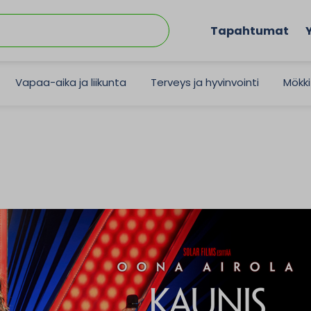
Tapahtumat
Vapaa-aika ja liikunta
Terveys ja hyvinvointi
Mökki