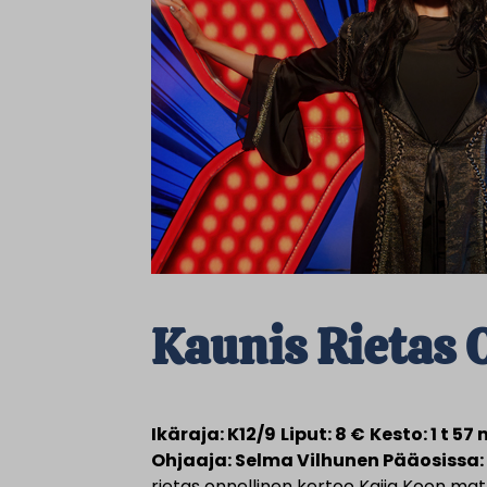
Kaunis Rietas 
Ikäraja: K12/9
Liput: 8 €
Kesto: 1 t 5
Ohjaaja: Selma Vilhunen Pääosissa: 
rietas onnellinen kertoo Kaija Koon matk