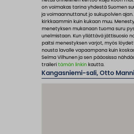
on voimakas tarina yhdestä Suomen suur
ja voimaannuttanut jo sukupolvien ajan
kirkkaammin kuin kukaan muu. Menestys e
menetyksen mukanaan tuoma suru pysäy
unelmistaan. Kun yllättävä jättisuosio
paitsi menestyksen varjot, myös löyde
nousta lavalle vapaampana kuin koskaa
Selma Vilhunen ja sen pääosissa nähdää
traileri
tämän linkin
kautta.
Kangasniemi-sali, Otto Manni