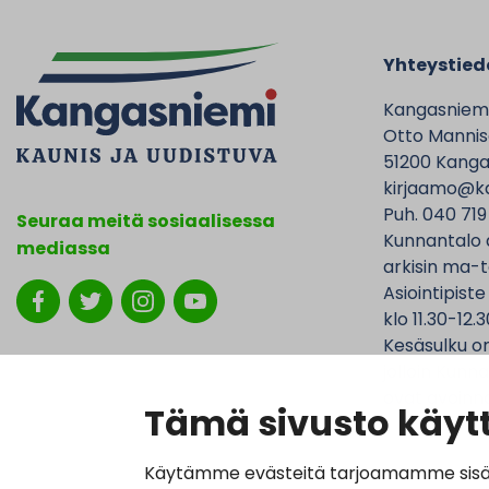
Yhteystied
Kangasniem
Otto Mannise
51200 Kanga
kirjaamo@ka
Puh. 040 719
Seuraa meitä sosiaalisessa
Kunnantalo 
mediassa
arkisin ma-t
Asiointipiste
klo 11.30-12.3
Kesäsulku on
jolloin Kunna
ovat avoinna
Tämä sivusto käytt
Käytämme evästeitä tarjoamamme sisällö