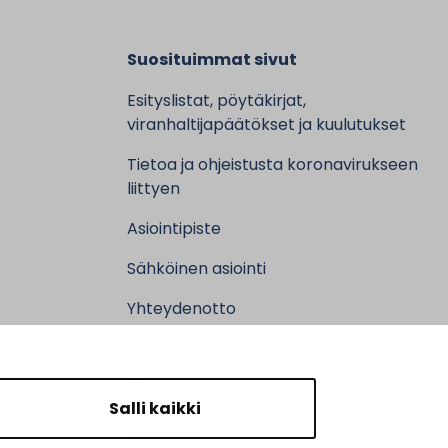
Suosituimmat sivut
Esityslistat, pöytäkirjat,
viranhaltijapäätökset ja kuulutukset
Tietoa ja ohjeistusta koronavirukseen
liittyen
Asiointipiste
Sähköinen asiointi
Yhteydenotto
Karttapalvelu
Tilavaraus
Salli kaikki
Kuntosali