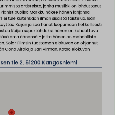
immista artisteista, jonka musiikki on lohduttanut
. Pianistipuoliso Markku näkee hänen lahjansa
i tule kuitenkaan ilman sisäistä taistelua. Isän
ttää Kaijan ja saa hänet luopumaan hetkellisesti
 nostaa Kaijan supertähdeksi, hänen on kohdattava
ttävä oma äänensä – jotta hänen on mahdollista
n. Solar Filmsin tuottaman elokuvan on ohjannut
n Oona Airola ja Jari Virman. Katso elokuvan
sen tie 2, 51200 Kangasniemi