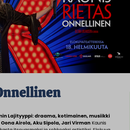
Onnellinen
7 min Lajityyppi: draama, kotimainen, musiikki
Oona Airola, Aku Sipola, Jari Virman
Kaunis
asta itsevarmaksi ja rohkeaksi artistiksi. Elokuva