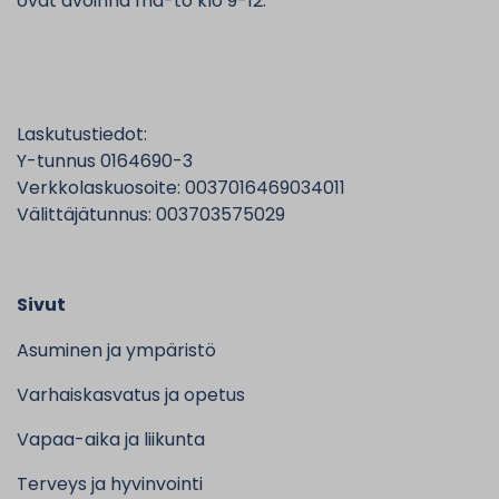
ovat avoinna ma-to klo 9-12.
Laskutustiedot:
Y-tunnus 0164690-3
Verkkolaskuosoite: 0037016469034011
Välittäjätunnus: 003703575029
Sivut
Asuminen ja ympäristö
Varhaiskasvatus ja opetus
Vapaa-aika ja liikunta
Terveys ja hyvinvointi