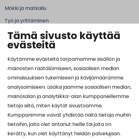
Mökki ja matkailu
Työ ja yrittäminen
Tämä sivusto käyttää
Kunta ja hallinto
evästeitä
Käytämme evästeitä tarjoamamme sisällön ja
Suosituimmat sivut
mainosten räätälöimiseen, sosiaalisen median
ominaisuuksien tukemiseen ja kävijämäärämme
Esityslistat, pöytäkirjat, viranhaltijapäätökset ja
analysoimiseen. Lisäksi jaamme sosiaalisen median,
kuulutukset
mainosalan ja analytiikka-alan kumppaneillemme
Tietoa ja ohjeistusta koronavirukseen liittyen
tietoja siitä, miten käytät sivustoamme.
Asiointipiste
Kumppanimme voivat yhdistää näitä tietoja muihin
tietoihin, joita olet antanut heille tai joita on
Sähköinen asiointi
kerätty, kun olet käyttänyt heidän palvelujaan.
Yhteydenotto