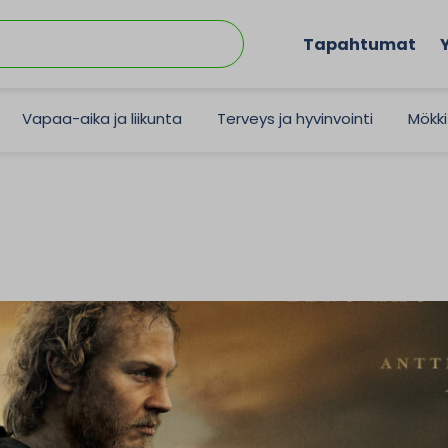
Tapahtumat
Vapaa-aika ja liikunta
Terveys ja hyvinvointi
Mökki