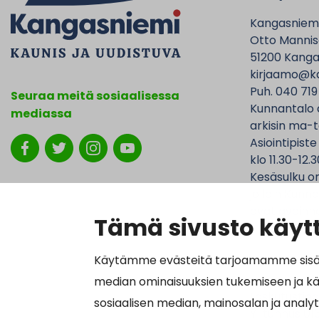
Kangasniem
Otto Mannise
51200 Kanga
kirjaamo@ka
Puh. 040 719
Seuraa meitä sosiaalisessa
Kunnantalo 
mediassa
arkisin ma-t
Asiointipiste
klo 11.30-12.3
Kesäsulku on
jolloin Kunna
ovat avoinna
Tämä sivusto käytt
Käytämme evästeitä tarjoamamme sisällö
median ominaisuuksien tukemiseen ja k
Laskutustied
sosiaalisen median, mainosalan ja analy
Y-tunnus 01