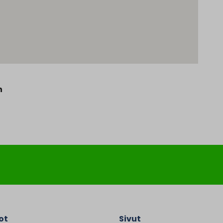
n
ot
Sivut