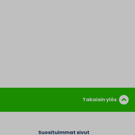
Takaisin ylös
Suosituimmat sivut