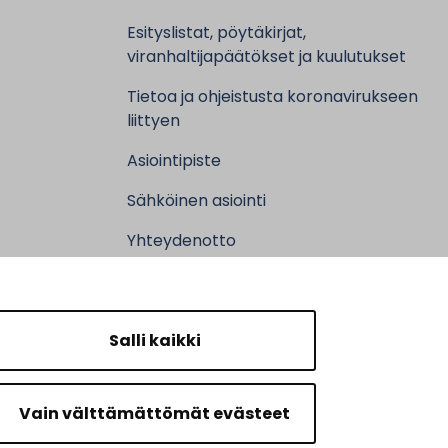
Esityslistat, pöytäkirjat,
viranhaltijapäätökset ja kuulutukset
Tietoa ja ohjeistusta koronavirukseen
liittyen
Asiointipiste
Sähköinen asiointi
Yhteydenotto
Karttapalvelu
Tilavaraus
Salli kaikki
Kuntosali
Ruokalistat
Vain välttämättömät evästeet