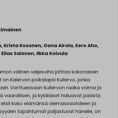
otimainen
 Krista Kosonen, Oona Airola, Eero Aho,
Elias Salonen, Ilkka Koivula
tamon välinen veljesviha johtaa kokonaisen
t on Kalervon poikalapsi Kullervo, jonka
n. Varttuessaan Kullervon raaka voima ja
ä vaarallisen, ja kyläläiset haluavat päästä
vo etsii koko elämänsä olemassaololleen ja
eisyyden tapahtumat paljastuvat hänelle, on