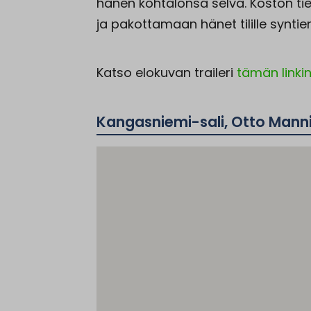
hänen kohtalonsa selvä. Koston t
ja pakottamaan hänet tilille synti
Katso elokuvan traileri
tämän linki
Kangasniemi-sali, Otto Manni