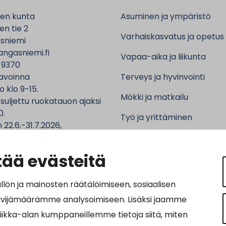
en kunta
Asuminen ja ympäristö
n tie 2
Varhaiskasvatus ja opetus
sniemi
ngasniemi.fi
Vapaa-aika ja liikunta
 9370
avoinna
Terveys ja hyvinvointi
o klo 9-15.
Mökki ja matkailu
 suljettu ruokatauon ajaksi
0.
Työ ja yrittäminen
 22.6.-31.7.2026,
ntalo sekä asiointipiste
Kunta ja hallinto
 ma-to klo 9-12.
ää evästeitä
n ja mainosten räätälöimiseen, sosiaalisen
ävijämäärämme analysoimiseen. Lisäksi jaamme
ot:
tiikka-alan kumppaneillemme tietoja siitä, miten
64690-3