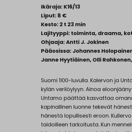
Ikäraja: K16/13
Liput: 8 €
Kesto: 2 t 23 min
Lajityyppi: toiminta, draama, k
Ohjaaja: Antti J. Jokinen
Pääosissa: Johannes Holopainen,
Janne Hyytiäinen, Olli Rahkonen, 
Suomi 1100-luvulla. Kalervon ja Un
kylän verilöylyyn. Ainoa eloonjääny
Untamo päättää kasvattaa omanaa
kapinallinen luonne tekevät hänest
hänestä lopullisesti eroon. Kuller
taidoilleen tarkoitusta. Kun menn