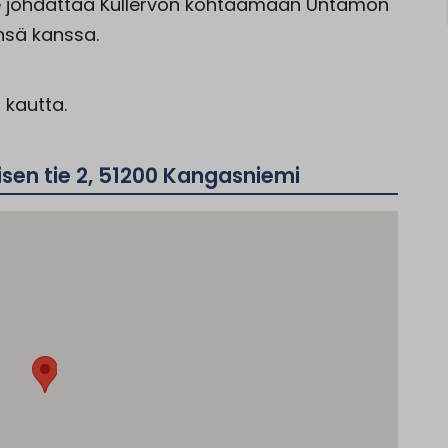
ie johdattaa Kullervon kohtaamaan Untamon
ensä kanssa.
n
kautta.
sen tie 2, 51200 Kangasniemi