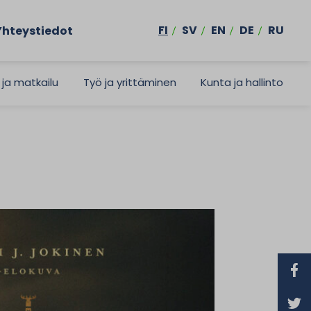
FI
SV
EN
DE
RU
Yhteystiedot
 ja matkailu
Työ ja yrittäminen
Kunta ja hallinto