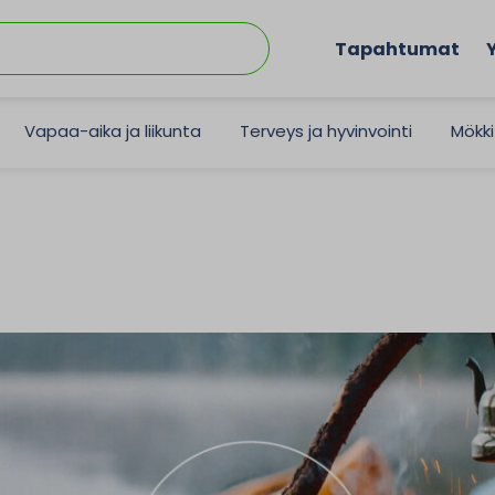
Tapahtumat
Vapaa-aika ja liikunta
Terveys ja hyvinvointi
Mökki