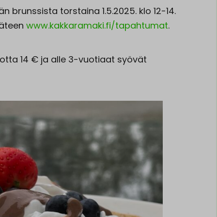
brunssista torstaina 1.5.2025. klo 12-14.
käteen
www.kakkaramaki.fi/tapahtumat
.
uotta 14 € ja alle 3-vuotiaat syövät