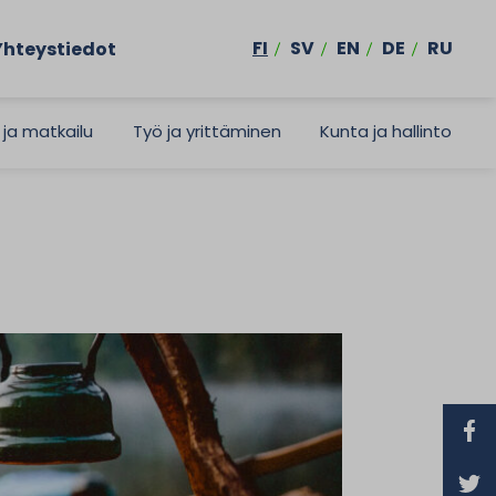
FI
SV
EN
DE
RU
Yhteystiedot
 ja matkailu
Työ ja yrittäminen
Kunta ja hallinto