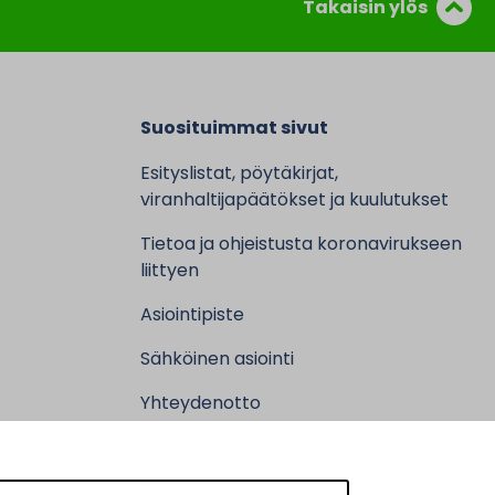
Takaisin ylös
Suosituimmat sivut
Esityslistat, pöytäkirjat,
viranhaltijapäätökset ja kuulutukset
Tietoa ja ohjeistusta koronavirukseen
liittyen
Asiointipiste
Sähköinen asiointi
Yhteydenotto
Karttapalvelu
Tilavaraus