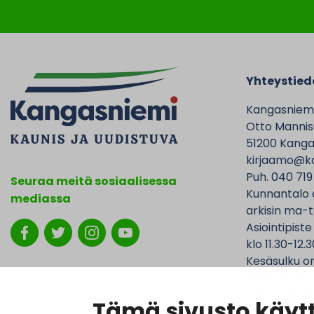
Yhteystied
Kangasniem
Otto Mannise
51200 Kanga
kirjaamo@ka
Puh. 040 719
Seuraa meitä sosiaalisessa
Kunnantalo 
mediassa
arkisin ma-t
Asiointipiste
klo 11.30-12.3
Kesäsulku on
jolloin Kunna
ovat avoinna
Tämä sivusto käytt