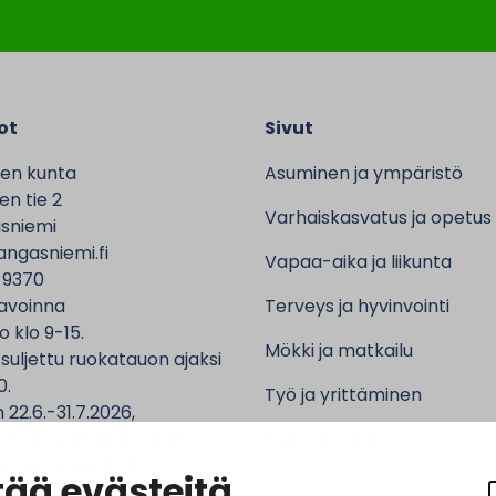
ot
Sivut
en kunta
Asuminen ja ympäristö
n tie 2
Varhaiskasvatus ja opetus
sniemi
ngasniemi.fi
Vapaa-aika ja liikunta
 9370
avoinna
Terveys ja hyvinvointi
o klo 9-15.
Mökki ja matkailu
 suljettu ruokatauon ajaksi
0.
Työ ja yrittäminen
 22.6.-31.7.2026,
ntalo sekä asiointipiste
Kunta ja hallinto
 ma-to klo 9-12.
ää evästeitä