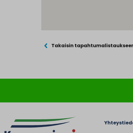
Takaisin tapahtumalistauksee
Yhteystied