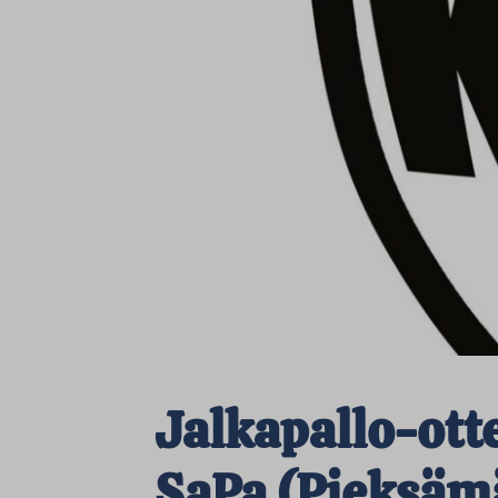
Jalkapallo-ott
SaPa (Pieksäm