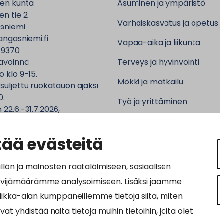
en kunta
Asuminen ja ympäristö
n tie 2
Varhaiskasvatus ja opetus
sniemi
ngasniemi.fi
Vapaa-aika ja liikunta
 9370
avoinna
Terveys ja hyvinvointi
o klo 9-15.
Mökki ja matkailu
 suljettu ruokatauon ajaksi
0.
Työ ja yrittäminen
 22.6.-31.7.2026,
ntalo sekä asiointipiste
Kunta ja hallinto
 ma-to klo 9-12.
ää evästeitä
n ja mainosten räätälöimiseen, sosiaalisen
ävijämäärämme analysoimiseen. Lisäksi jaamme
ot:
tiikka-alan kumppaneillemme tietoja siitä, miten
64690-3
hdistää näitä tietoja muihin tietoihin, joita olet
osoite: 0037016469034011