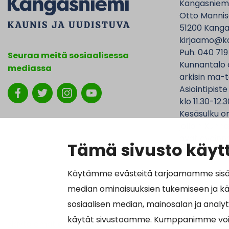
Kangasniem
Otto Mannise
51200 Kanga
kirjaamo@ka
Puh. 040 719
Seuraa meitä sosiaalisessa
Kunnantalo 
mediassa
arkisin ma-t
Asiointipiste
klo 11.30-12.3
Kesäsulku on
jolloin Kunna
ovat avoinna
Tämä sivusto käytt
Käytämme evästeitä tarjoamamme sisällö
median ominaisuuksien tukemiseen ja k
Laskutustied
sosiaalisen median, mainosalan ja analy
Y-tunnus 01
käytät sivustoamme. Kumppanimme voivat y
Näytä omat evästeasetukseni
Verkkolasku