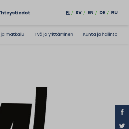
FI
SV
EN
DE
RU
Yhteystiedot
 ja matkailu
Työ ja yrittäminen
Kunta ja hallinto