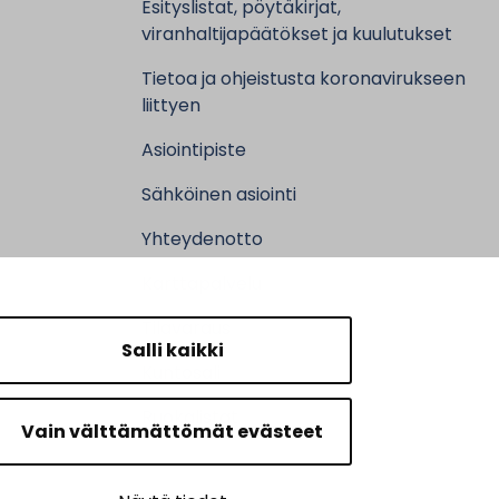
Esityslistat, pöytäkirjat,
viranhaltijapäätökset ja kuulutukset
Tietoa ja ohjeistusta koronavirukseen
liittyen
Asiointipiste
Sähköinen asiointi
Yhteydenotto
Karttapalvelu
Tilavaraus
Salli kaikki
Kuntosali
Ruokalistat
Vain välttämättömät evästeet