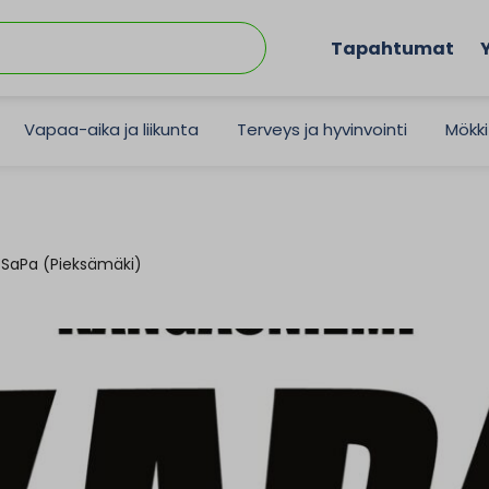
Tapahtumat
Vapaa-aika ja liikunta
Terveys ja hyvinvointi
Mökki
 SaPa (Pieksämäki)