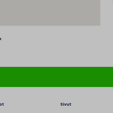
n
ot
Sivut