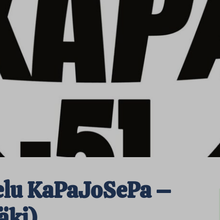
elu KaPaJoSePa –
äki)