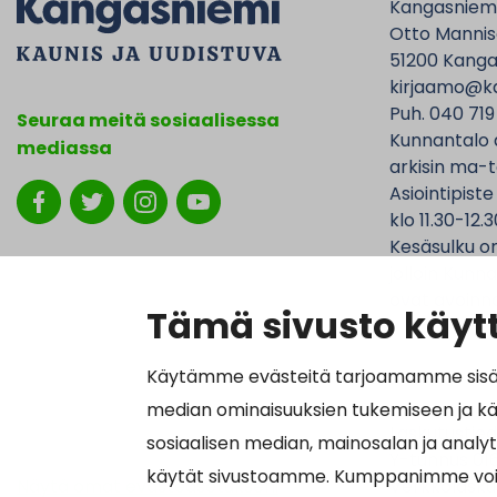
Kangasniem
Otto Mannise
51200 Kanga
kirjaamo@ka
Puh. 040 719
Seuraa meitä sosiaalisessa
Kunnantalo 
mediassa
arkisin ma-t
Asiointipiste
klo 11.30-12.3
Kesäsulku on
jolloin Kunna
ovat avoinna
Tämä sivusto käytt
Käytämme evästeitä tarjoamamme sisällö
median ominaisuuksien tukemiseen ja k
Laskutustied
sosiaalisen median, mainosalan ja analy
Y-tunnus 01
käytät sivustoamme. Kumppanimme voivat y
Näytä omat evästeasetukseni
Verkkolasku