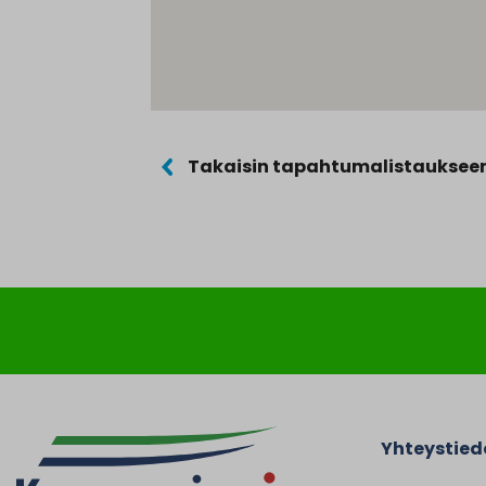
Takaisin tapahtumalistauksee
Yhteystied