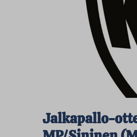
Jalkapallo-ott
MP/Sininen (M