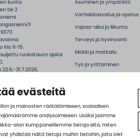
en kunta
Asuminen ja ympäristö
n tie 2
Varhaiskasvatus ja opetus
sniemi
ngasniemi.fi
Vapaa-aika ja liikunta
 9370
avoinna
Terveys ja hyvinvointi
o klo 9-15.
Mökki ja matkailu
 suljettu ruokatauon ajaksi
0.
Työ ja yrittäminen
 22.6.-31.7.2026,
ntalo sekä asiointipiste
Kunta ja hallinto
 ma-to klo 9-12.
ää evästeitä
n ja mainosten räätälöimiseen, sosiaalisen
ävijämäärämme analysoimiseen. Lisäksi jaamme
ot:
tiikka-alan kumppaneillemme tietoja siitä, miten
64690-3
hdistää näitä tietoja muihin tietoihin, joita olet
osoite: 0037016469034011