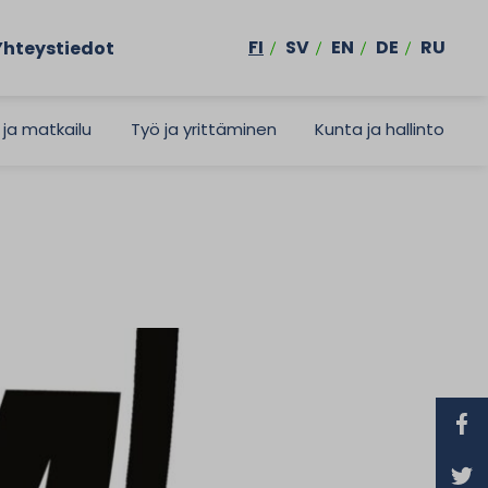
FI
SV
EN
DE
RU
Yhteystiedot
 ja matkailu
Työ ja yrittäminen
Kunta ja hallinto