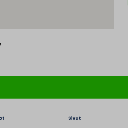
n
ot
Sivut