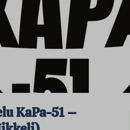
elu KaPa-51 –
ikkeli)