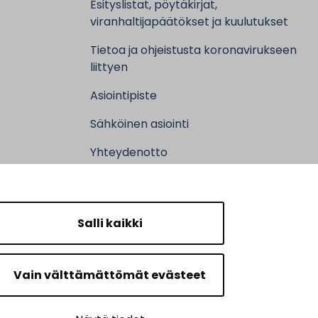
Esityslistat, pöytäkirjat,
viranhaltijapäätökset ja kuulutukset
Tietoa ja ohjeistusta koronavirukseen
liittyen
Asiointipiste
Sähköinen asiointi
Yhteydenotto
Karttapalvelu
Tilavaraus
Salli kaikki
Kuntosali
Ruokalistat
Vain välttämättömät evästeet