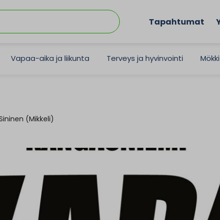
Tapahtumat
Vapaa-aika ja liikunta
Terveys ja hyvinvointi
Mökki
ininen (Mikkeli)