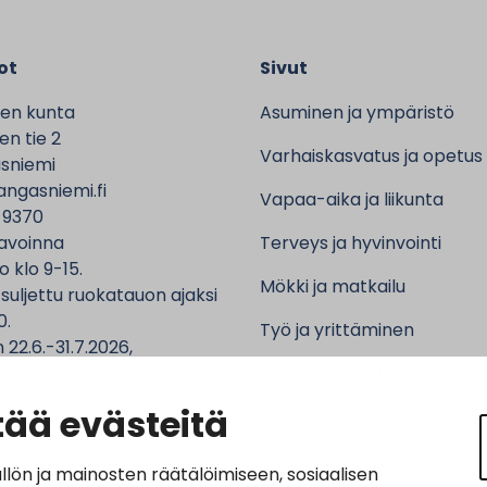
ot
Sivut
en kunta
Asuminen ja ympäristö
n tie 2
Varhaiskasvatus ja opetus
sniemi
ngasniemi.fi
Vapaa-aika ja liikunta
 9370
avoinna
Terveys ja hyvinvointi
o klo 9-15.
Mökki ja matkailu
 suljettu ruokatauon ajaksi
0.
Työ ja yrittäminen
 22.6.-31.7.2026,
ntalo sekä asiointipiste
Kunta ja hallinto
 ma-to klo 9-12.
ää evästeitä
n ja mainosten räätälöimiseen, sosiaalisen