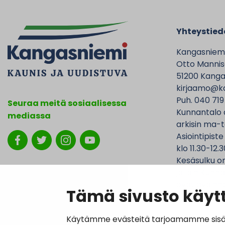
Yhteystied
Kangasniem
Otto Mannise
51200 Kanga
kirjaamo@ka
Puh. 040 719
Seuraa meitä sosiaalisessa
Kunnantalo 
mediassa
arkisin ma-t
Asiointipiste
klo 11.30-12.3
Kesäsulku on
jolloin Kunna
ovat avoinna
Tämä sivusto käytt
Käytämme evästeitä tarjoamamme sisällö