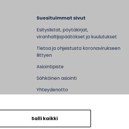
Suosituimmat sivut
Esityslistat, pöytäkirjat,
viranhaltijapäätökset ja kuulutukset
Tietoa ja ohjeistusta koronavirukseen
liittyen
Asiointipiste
Sähköinen asiointi
Yhteydenotto
Karttapalvelu
Tilavaraus
Salli kaikki
Kuntosali