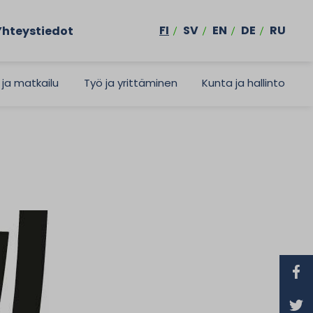
FI
SV
EN
DE
RU
Yhteystiedot
 ja matkailu
Työ ja yrittäminen
Kunta ja hallinto