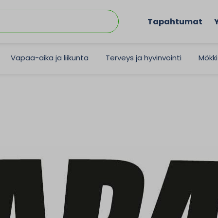
Tapahtumat
Vapaa-aika ja liikunta
Terveys ja hyvinvointi
Mökki