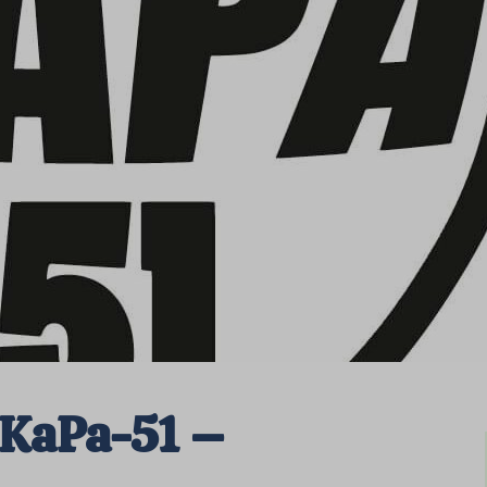
 KaPa-51 –