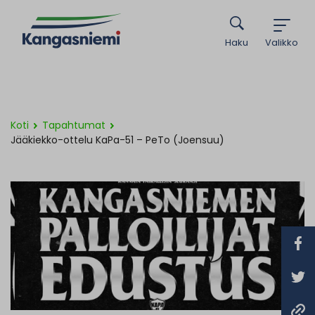
Haku
Valikko
Koti
Tapahtumat
Jääkiekko-ottelu KaPa-51 – PeTo (Joensuu)