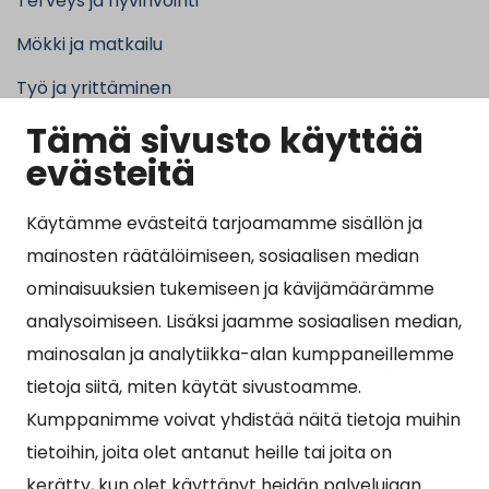
Terveys ja hyvinvointi
Mökki ja matkailu
Työ ja yrittäminen
Tämä sivusto käyttää
Kunta ja hallinto
evästeitä
Käytämme evästeitä tarjoamamme sisällön ja
Suosituimmat sivut
mainosten räätälöimiseen, sosiaalisen median
ominaisuuksien tukemiseen ja kävijämäärämme
Esityslistat, pöytäkirjat, viranhaltijapäätökset ja
analysoimiseen. Lisäksi jaamme sosiaalisen median,
kuulutukset
mainosalan ja analytiikka-alan kumppaneillemme
Tietoa ja ohjeistusta koronavirukseen liittyen
tietoja siitä, miten käytät sivustoamme.
Asiointipiste
Kumppanimme voivat yhdistää näitä tietoja muihin
tietoihin, joita olet antanut heille tai joita on
Sähköinen asiointi
kerätty, kun olet käyttänyt heidän palvelujaan.