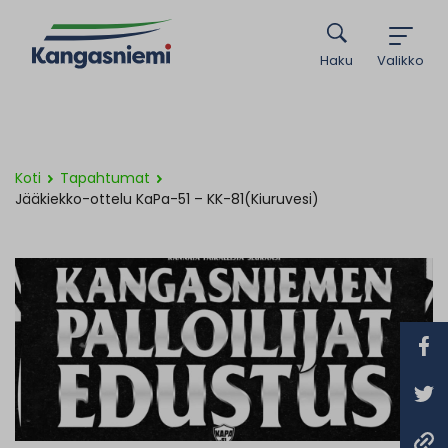
Haku
Valikko
Koti
Tapahtumat
Jääkiekko-ottelu KaPa-51 – KK-81(Kiuruvesi)