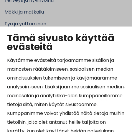
Terveys ja hyvinvointi
Mökki ja matkailu
Työ ja yrittäminen
Tämä sivusto käyttää
Kunta ja hallinto
evästeitä
Käytämme evästeitä tarjoamamme sisällön ja
Suosituimmat sivut
mainosten räätälöimiseen, sosiaalisen median
ominaisuuksien tukemiseen ja kävijämäärämme
Esityslistat, pöytäkirjat, viranhaltijapäätökset ja
analysoimiseen. Lisäksi jaamme sosiaalisen median,
kuulutukset
mainosalan ja analytiikka-alan kumppaneillemme
Tietoa ja ohjeistusta koronavirukseen liittyen
tietoja siitä, miten käytät sivustoamme.
Asiointipiste
Kumppanimme voivat yhdistää näitä tietoja muihin
tietoihin, joita olet antanut heille tai joita on
Sähköinen asiointi
kerätty, kun olet käyttänyt heidän palvelujaan.