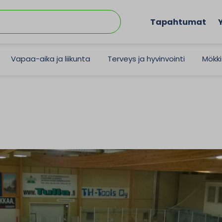
Tapahtumat
Vapaa-aika ja liikunta
Terveys ja hyvinvointi
Mökki