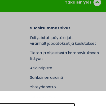
Takaisin ylös
Suosituimmat sivut
Esityslistat, pöytäkirjat,
viranhaltijapäätökset ja kuulutukset
Tietoa ja ohjeistusta koronavirukseen
liittyen
Asiointipiste
Sähköinen asiointi
Yhteydenotto
Karttapalvelu
Tilavaraus