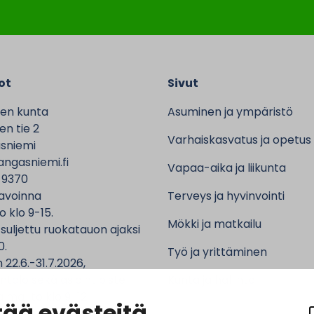
ot
Sivut
en kunta
Asuminen ja ympäristö
n tie 2
Varhaiskasvatus ja opetus
sniemi
ngasniemi.fi
Vapaa-aika ja liikunta
 9370
avoinna
Terveys ja hyvinvointi
o klo 9-15.
Mökki ja matkailu
 suljettu ruokatauon ajaksi
0.
Työ ja yrittäminen
 22.6.-31.7.2026,
ntalo sekä asiointipiste
Kunta ja hallinto
 ma-to klo 9-12.
ää evästeitä