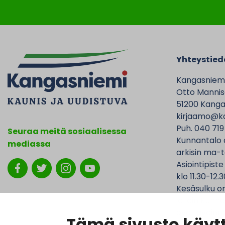
Yhteystied
Kangasniem
Otto Mannise
51200 Kanga
kirjaamo@ka
Puh. 040 719
Seuraa meitä sosiaalisessa
Kunnantalo 
mediassa
arkisin ma-t
Asiointipiste
klo 11.30-12.3
Kesäsulku on
jolloin Kunna
ovat avoinna
Tämä sivusto käytt