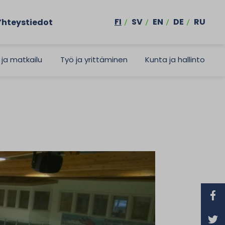
FI
SV
EN
DE
RU
Yhteystiedot
 ja matkailu
Työ ja yrittäminen
Kunta ja hallinto