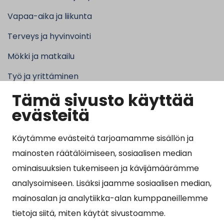
Vapaa-aika ja liikunta
Terveys ja hyvinvointi
Mökki ja matkailu
Työ ja yrittäminen
Tämä sivusto käyttää
Kunta ja hallinto
evästeitä
Käytämme evästeitä tarjoamamme sisällön ja
Suosituimmat sivut
mainosten räätälöimiseen, sosiaalisen median
ominaisuuksien tukemiseen ja kävijämäärämme
Esityslistat, pöytäkirjat, viranhaltijapäätökset ja
analysoimiseen. Lisäksi jaamme sosiaalisen median,
kuulutukset
mainosalan ja analytiikka-alan kumppaneillemme
Tietoa ja ohjeistusta koronavirukseen liittyen
tietoja siitä, miten käytät sivustoamme.