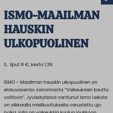
ISMO-MAAILMAN
HAUSKIN
ULKOPUOLINEN
S, liput 8 €, kesto 1,39
ISMO – Maailman hauskin ulkopuolinen on
elokuvaversio sanonnasta ”Vaikeuksien kautta
voittoon”. Jyväskylässä varttunut Ismo Leikola
on vilkkaalla mielikuvituksella varustettu ujo
poika, jolla on vaikeuksia kuulua joukkoon.