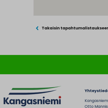
Takaisin tapahtumalistauksee
Yhteystied
Kangasniem
Otto Mannise