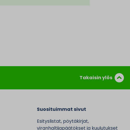
Takaisin ylös
Suosituimmat sivut
Esityslistat, pöytäkirjat,
viranhaltijapäätökset ja kuulutukset