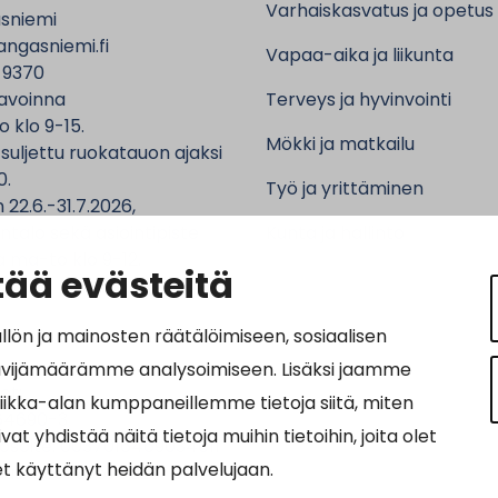
Varhaiskasvatus ja opetus
sniemi
ngasniemi.fi
Vapaa-aika ja liikunta
 9370
avoinna
Terveys ja hyvinvointi
o klo 9-15.
Mökki ja matkailu
 suljettu ruokatauon ajaksi
0.
Työ ja yrittäminen
 22.6.-31.7.2026,
ntalo sekä asiointipiste
Kunta ja hallinto
 ma-to klo 9-12.
ää evästeitä
n ja mainosten räätälöimiseen, sosiaalisen
ävijämäärämme analysoimiseen. Lisäksi jaamme
ot:
tiikka-alan kumppaneillemme tietoja siitä, miten
64690-3
hdistää näitä tietoja muihin tietoihin, joita olet
osoite: 0037016469034011
let käyttänyt heidän palvelujaan.
nnus: 003703575029