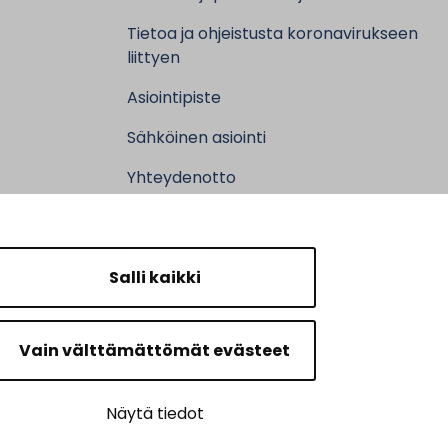
Tietoa ja ohjeistusta koronavirukseen
liittyen
Asiointipiste
Sähköinen asiointi
Yhteydenotto
Karttapalvelu
Tilavaraus
Salli kaikki
Kuntosali
Ruokalistat
Vain välttämättömät evästeet
Näytä tiedot