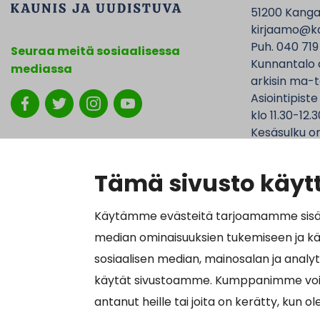
51200 Kanga
kirjaamo@ka
Puh. 040 719
Seuraa meitä sosiaalisessa
Kunnantalo 
mediassa
arkisin ma-t
Asiointipiste
klo 11.30-12.3
Kesäsulku on
jolloin Kunna
ovat avoinna
Tämä sivusto käytt
Käytämme evästeitä tarjoamamme sisällö
median ominaisuuksien tukemiseen ja k
Laskutustied
sosiaalisen median, mainosalan ja analy
Y-tunnus 01
käytät sivustoamme. Kumppanimme voivat y
Näytä omat evästeasetukseni
Verkkolasku
antanut heille tai joita on kerätty, kun o
Välittäjätu