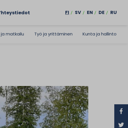
FI
SV
EN
DE
RU
Yhteystiedot
 ja matkailu
Työ ja yrittäminen
Kunta ja hallinto