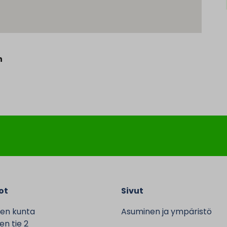
n
ot
Sivut
en kunta
Asuminen ja ympäristö
n tie 2