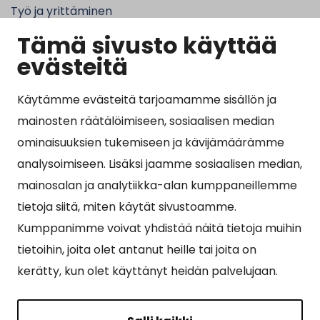
Työ ja yrittäminen
Tämä sivusto käyttää
Kunta ja hallinto
evästeitä
Käytämme evästeitä tarjoamamme sisällön ja
Suosituimmat sivut
mainosten räätälöimiseen, sosiaalisen median
ominaisuuksien tukemiseen ja kävijämäärämme
Esityslistat, pöytäkirjat, viranhaltijapäätökset ja
analysoimiseen. Lisäksi jaamme sosiaalisen median,
kuulutukset
mainosalan ja analytiikka-alan kumppaneillemme
Tietoa ja ohjeistusta koronavirukseen liittyen
tietoja siitä, miten käytät sivustoamme.
Asiointipiste
Kumppanimme voivat yhdistää näitä tietoja muihin
tietoihin, joita olet antanut heille tai joita on
Sähköinen asiointi
kerätty, kun olet käyttänyt heidän palvelujaan.
Yhteydenotto
Karttapalvelu