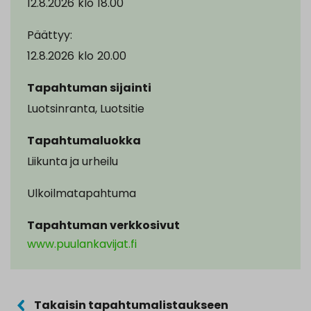
12.8.2026
klo
18.00
Päättyy:
12.8.2026
klo
20.00
Tapahtuman sijainti
Luotsinranta, Luotsitie
Tapahtumaluokka
Liikunta ja urheilu
Ulkoilmatapahtuma
Tapahtuman verkkosivut
www.puulankavijat.fi
Takaisin tapahtumalistaukseen