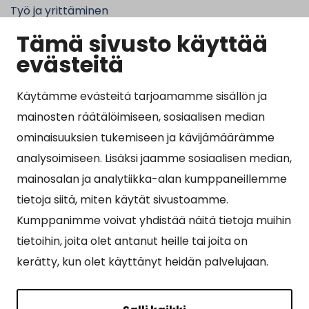
Työ ja yrittäminen
Tämä sivusto käyttää
Kunta ja hallinto
evästeitä
Käytämme evästeitä tarjoamamme sisällön ja
Suosituimmat sivut
mainosten räätälöimiseen, sosiaalisen median
ominaisuuksien tukemiseen ja kävijämäärämme
Esityslistat, pöytäkirjat, viranhaltijapäätökset ja
analysoimiseen. Lisäksi jaamme sosiaalisen median,
kuulutukset
mainosalan ja analytiikka-alan kumppaneillemme
Tietoa ja ohjeistusta koronavirukseen liittyen
tietoja siitä, miten käytät sivustoamme.
Asiointipiste
Kumppanimme voivat yhdistää näitä tietoja muihin
tietoihin, joita olet antanut heille tai joita on
Sähköinen asiointi
kerätty, kun olet käyttänyt heidän palvelujaan.
Yhteydenotto
Karttapalvelu