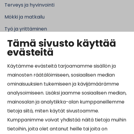
Terveys ja hyvinvointi
Mökki ja matkailu
Työ ja yrittäminen
Tämä sivusto käyttää
Kunta ja hallinto
evästeitä
Käytämme evästeitä tarjoamamme sisällön ja
Suosituimmat sivut
mainosten räätälöimiseen, sosiaalisen median
ominaisuuksien tukemiseen ja kävijämäärämme
Esityslistat, pöytäkirjat, viranhaltijapäätökset ja
analysoimiseen. Lisäksi jaamme sosiaalisen median,
kuulutukset
mainosalan ja analytiikka-alan kumppaneillemme
Tietoa ja ohjeistusta koronavirukseen liittyen
tietoja siitä, miten käytät sivustoamme.
Asiointipiste
Kumppanimme voivat yhdistää näitä tietoja muihin
tietoihin, joita olet antanut heille tai joita on
Sähköinen asiointi