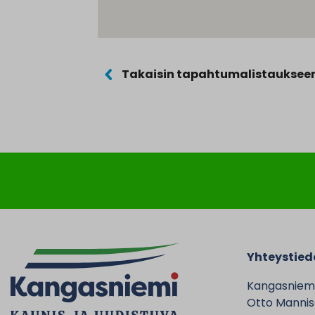
Takaisin tapahtumalistauksee
Yhteystied
Kangasniem
Otto Mannise