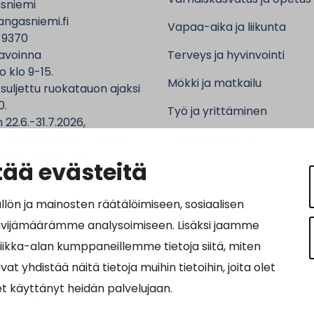
sniemi
ngasniemi.fi
Vapaa-aika ja liikunta
 9370
avoinna
Terveys ja hyvinvointi
o klo 9-15.
Mökki ja matkailu
 suljettu ruokatauon ajaksi
0.
Työ ja yrittäminen
 22.6.-31.7.2026,
ntalo sekä asiointipiste
Kunta ja hallinto
 ma-to klo 9-12.
ää evästeitä
n ja mainosten räätälöimiseen, sosiaalisen
ävijämäärämme analysoimiseen. Lisäksi jaamme
ot:
tiikka-alan kumppaneillemme tietoja siitä, miten
64690-3
hdistää näitä tietoja muihin tietoihin, joita olet
osoite: 0037016469034011
let käyttänyt heidän palvelujaan.
nnus: 003703575029