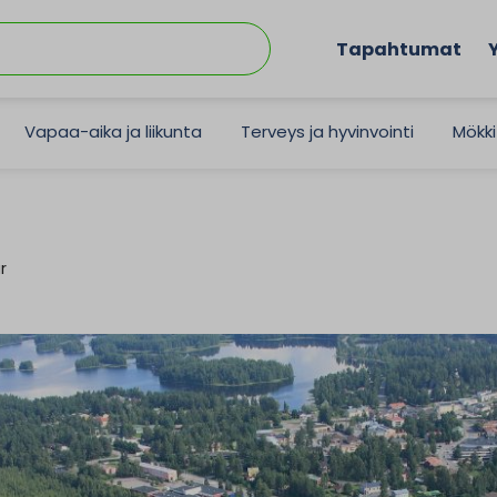
Tapahtumat
Vapaa-aika ja liikunta
Terveys ja hyvinvointi
Mökki
r