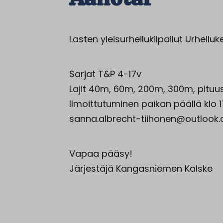
Lasten yleisurheilukilpailut Urheilu
Sarjat T&P 4-17v
Lajit 40m, 60m, 200m, 300m, pituus,
Ilmoittutuminen paikan päällä klo 1
sanna.albrecht-tiihonen@outlook.co
Vapaa pääsy!
Järjestäjä Kangasniemen Kalske