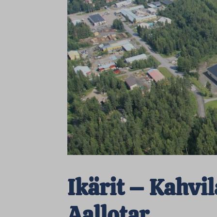
Ikärit – Kahvi
Aallotar