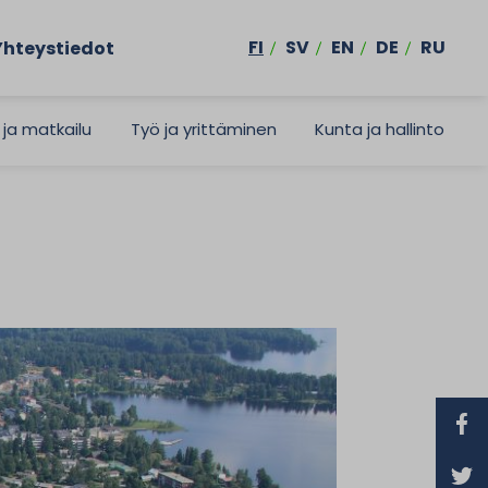
FI
SV
EN
DE
RU
Yhteystiedot
 ja matkailu
Työ ja yrittäminen
Kunta ja hallinto