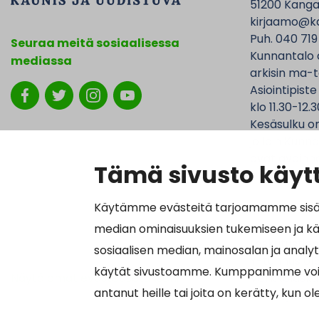
51200 Kanga
kirjaamo@ka
Puh. 040 719
Seuraa meitä sosiaalisessa
Kunnantalo 
mediassa
arkisin ma-t
Asiointipiste
klo 11.30-12.3
Kesäsulku on
jolloin Kunna
ovat avoinna
Tämä sivusto käytt
Käytämme evästeitä tarjoamamme sisällö
median ominaisuuksien tukemiseen ja k
Laskutustied
sosiaalisen median, mainosalan ja analy
Y-tunnus 01
käytät sivustoamme. Kumppanimme voivat y
Näytä omat evästeasetukseni
Verkkolasku
antanut heille tai joita on kerätty, kun o
Välittäjätu