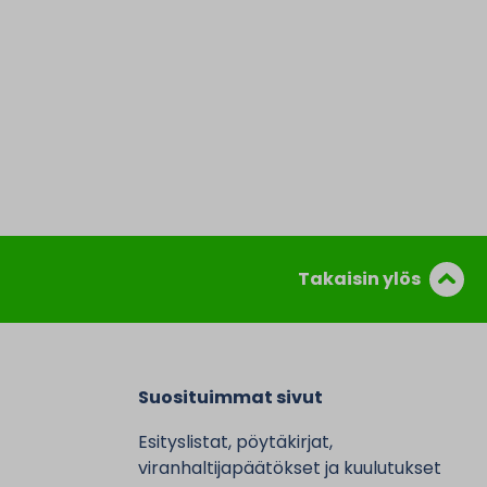
Takaisin ylös
Suosituimmat sivut
Esityslistat, pöytäkirjat,
viranhaltijapäätökset ja kuulutukset