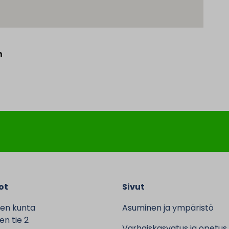
n
ot
Sivut
en kunta
Asuminen ja ympäristö
n tie 2
Varhaiskasvatus ja opetus