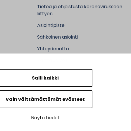
Tietoa ja ohjeistusta koronavirukseen
liittyen
Asiointipiste
Sähköinen asiointi
Yhteydenotto
Karttapalvelu
Tilavaraus
Salli kaikki
Kuntosali
Ruokalistat
Vain välttämättömät evästeet
Näytä tiedot