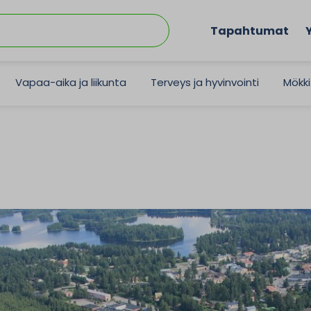
Tapahtumat
Vapaa-aika ja liikunta
Terveys ja hyvinvointi
Mökki