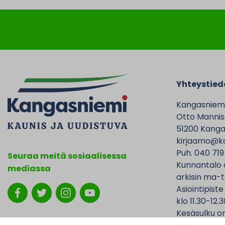
Yhteystied
Kangasniem
Otto Mannise
51200 Kanga
kirjaamo@ka
Puh. 040 719
Seuraa meitä sosiaalisessa
Kunnantalo 
mediassa
arkisin ma-t
Asiointipiste
klo 11.30-12.3
Kesäsulku on