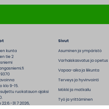
ot
Sivut
en kunta
Asuminen ja ympäristö
n tie 2
Varhaiskasvatus ja opetus
sniemi
ngasniemi.fi
Vapaa-aika ja liikunta
 9370
avoinna
Terveys ja hyvinvointi
o klo 9-15.
Mökki ja matkailu
 suljettu ruokatauon ajaksi
0.
Työ ja yrittäminen
 22.6.-31.7.2026,