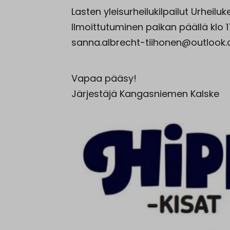
Lasten yleisurheilukilpailut Urheilu
Ilmoittutuminen paikan päällä klo 1
sanna.albrecht-tiihonen@outlook.co
Vapaa pääsy!
Järjestäjä Kangasniemen Kalske