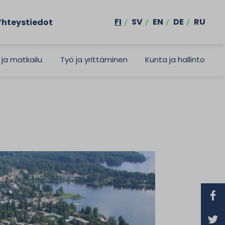
FI
SV
EN
DE
RU
Yhteystiedot
 ja matkailu
Työ ja yrittäminen
Kunta ja hallinto