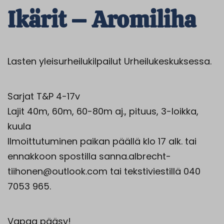
Ikärit – Aromiliha
Lasten yleisurheilukilpailut Urheilukeskuksessa.
Sarjat T&P 4-17v
Lajit 40m, 60m, 60-80m aj., pituus, 3-loikka,
kuula
Ilmoittutuminen paikan päällä klo 17 alk. tai
ennakkoon spostilla sanna.albrecht-
tiihonen@outlook.com tai tekstiviestillä 040
7053 965.
Vapaa pääsy!