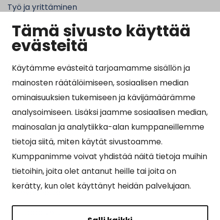
Työ ja yrittäminen
Tämä sivusto käyttää
Kunta ja hallinto
evästeitä
Käytämme evästeitä tarjoamamme sisällön ja
Suosituimmat sivut
mainosten räätälöimiseen, sosiaalisen median
ominaisuuksien tukemiseen ja kävijämäärämme
Esityslistat, pöytäkirjat, viranhaltijapäätökset ja
analysoimiseen. Lisäksi jaamme sosiaalisen median,
kuulutukset
mainosalan ja analytiikka-alan kumppaneillemme
Tietoa ja ohjeistusta koronavirukseen liittyen
tietoja siitä, miten käytät sivustoamme.
Asiointipiste
Kumppanimme voivat yhdistää näitä tietoja muihin
tietoihin, joita olet antanut heille tai joita on
Sähköinen asiointi
kerätty, kun olet käyttänyt heidän palvelujaan.
Yhteydenotto
Karttapalvelu