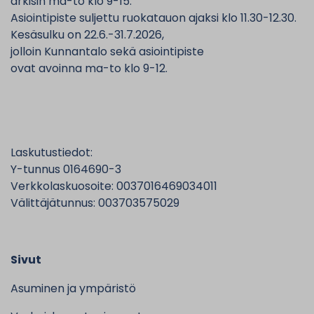
arkisin ma-to klo 9-15.
Asiointipiste suljettu ruokatauon ajaksi klo 11.30-12.30.
Kesäsulku on 22.6.-31.7.2026,
jolloin Kunnantalo sekä asiointipiste
ovat avoinna ma-to klo 9-12.
Laskutustiedot:
Y-tunnus 0164690-3
Verkkolaskuosoite: 0037016469034011
Välittäjätunnus: 003703575029
Sivut
Asuminen ja ympäristö