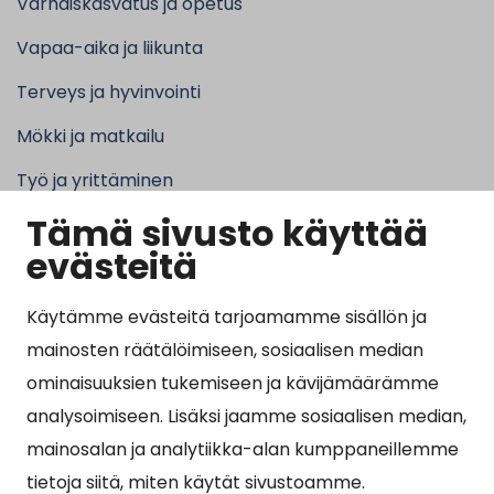
Varhaiskasvatus ja opetus
Vapaa-aika ja liikunta
Terveys ja hyvinvointi
Mökki ja matkailu
Työ ja yrittäminen
Tämä sivusto käyttää
Kunta ja hallinto
evästeitä
Käytämme evästeitä tarjoamamme sisällön ja
Suosituimmat sivut
mainosten räätälöimiseen, sosiaalisen median
ominaisuuksien tukemiseen ja kävijämäärämme
Esityslistat, pöytäkirjat, viranhaltijapäätökset ja
analysoimiseen. Lisäksi jaamme sosiaalisen median,
kuulutukset
mainosalan ja analytiikka-alan kumppaneillemme
Tietoa ja ohjeistusta koronavirukseen liittyen
tietoja siitä, miten käytät sivustoamme.