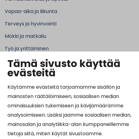
Vapaa-aika ja liikunta
Terveys ja hyvinvointi
Mökki ja matkailu
Työ ja yrittäminen
Tämä sivusto käyttää
Kunta ja hallinto
evästeitä
Käytämme evästeitä tarjoamamme sisällön ja
Suosituimmat sivut
mainosten räätälöimiseen, sosiaalisen median
ominaisuuksien tukemiseen ja kävijämäärämme
Esityslistat, pöytäkirjat, viranhaltijapäätökset ja
analysoimiseen. Lisäksi jaamme sosiaalisen median,
kuulutukset
mainosalan ja analytiikka-alan kumppaneillemme
Tietoa ja ohjeistusta koronavirukseen liittyen
tietoja siitä, miten käytät sivustoamme.