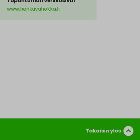
Tapahtuman verkkosivut
www.hehkuvahokka.fi
Takaisin ylös