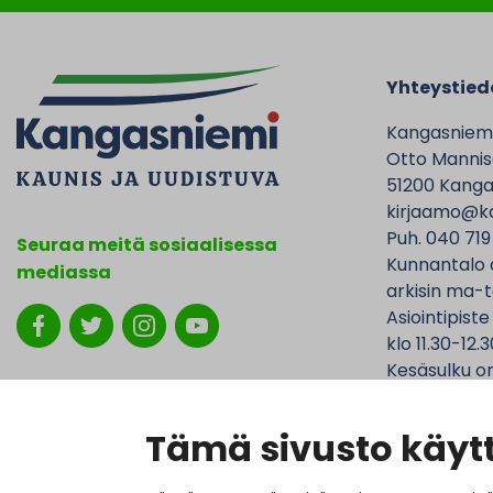
Yhteystied
Kangasniem
Otto Mannise
51200 Kanga
kirjaamo@ka
Puh. 040 719
Seuraa meitä sosiaalisessa
Kunnantalo 
mediassa
arkisin ma-t
Asiointipiste
klo 11.30-12.3
Kesäsulku on
jolloin Kunna
ovat avoinna
Tämä sivusto käytt