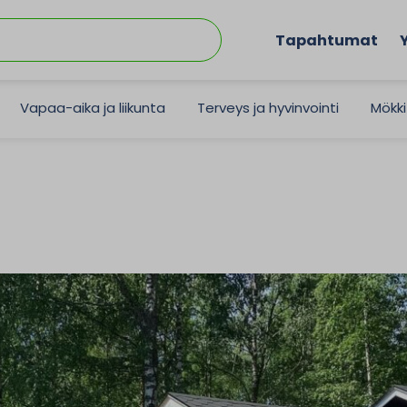
Tapahtumat
Vapaa-aika ja liikunta
Terveys ja hyvinvointi
Mökki