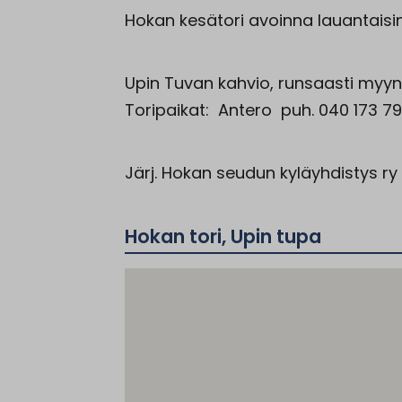
Hokan kesätori avoinna lauantaisin 16
Upin Tuvan kahvio, runsaasti myynti
Toripaikat: Antero puh. 040 173 79
Järj.
Hokan
seudun kyläyhdistys ry
Hokan tori, Upin tupa