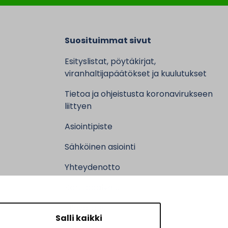
Suosituimmat sivut
Esityslistat, pöytäkirjat,
viranhaltijapäätökset ja kuulutukset
Tietoa ja ohjeistusta koronavirukseen
liittyen
Asiointipiste
Sähköinen asiointi
Yhteydenotto
Karttapalvelu
Tilavaraus
Salli kaikki