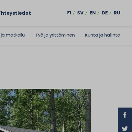
FI
SV
EN
DE
RU
Yhteystiedot
 ja matkailu
Työ ja yrittäminen
Kunta ja hallinto