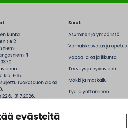
ot
Sivut
en kunta
Asuminen ja ympäristö
n tie 2
Varhaiskasvatus ja opetus
sniemi
ngasniemi.fi
Vapaa-aika ja liikunta
 9370
avoinna
Terveys ja hyvinvointi
o klo 9-15.
Mökki ja matkailu
 suljettu ruokatauon ajaksi
0.
Työ ja yrittäminen
 22.6.-31.7.2026,
ntalo sekä asiointipiste
Kunta ja hallinto
 ma-to klo 9-12.
ää evästeitä