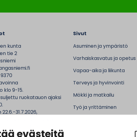
ot
Sivut
en kunta
Asuminen ja ympäristö
n tie 2
Varhaiskasvatus ja opetus
sniemi
ngasniemi.fi
Vapaa-aika ja liikunta
 9370
avoinna
Terveys ja hyvinvointi
o klo 9-15.
Mökki ja matkailu
 suljettu ruokatauon ajaksi
0.
Työ ja yrittäminen
 22.6.-31.7.2026,
ntalo sekä asiointipiste
Kunta ja hallinto
 ma-to klo 9-12.
ää evästeitä