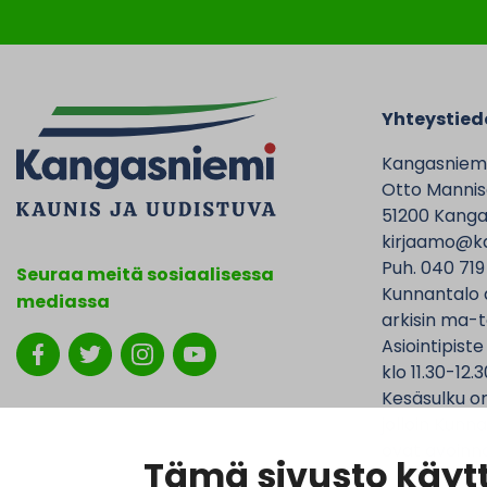
Yhteystied
Kangasniem
Otto Mannise
51200 Kanga
kirjaamo@ka
Puh. 040 719
Seuraa meitä sosiaalisessa
Kunnantalo 
mediassa
arkisin ma-t
Asiointipiste
klo 11.30-12.3
Kesäsulku on
jolloin Kunna
ovat avoinna
Tämä sivusto käytt