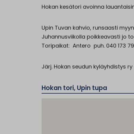
Hokan kesätori avoinna lauantaisin 1
Upin Tuvan kahvio, runsaasti myynti
Juhannusviikolla poikkeavasti jo to
Toripaikat: Antero puh. 040 173 79
Järj.
Hokan
seudun kyläyhdistys ry
Hokan tori, Upin tupa