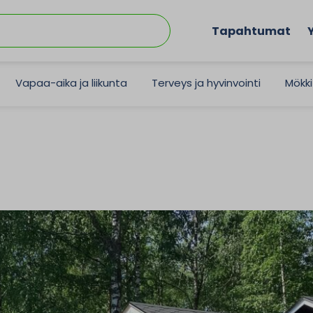
Tapahtumat
Vapaa-aika ja liikunta
Terveys ja hyvinvointi
Mökki