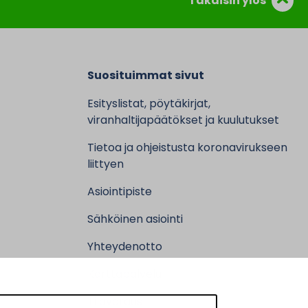
Takaisin ylös
Suosituimmat sivut
Esityslistat, pöytäkirjat,
viranhaltijapäätökset ja kuulutukset
Tietoa ja ohjeistusta koronavirukseen
liittyen
Asiointipiste
Sähköinen asiointi
Yhteydenotto
Karttapalvelu
Tilavaraus