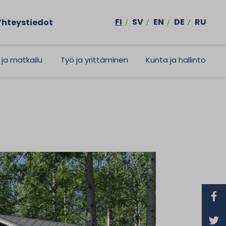
FI
SV
EN
DE
RU
Yhteystiedot
 ja matkailu
Työ ja yrittäminen
Kunta ja hallinto