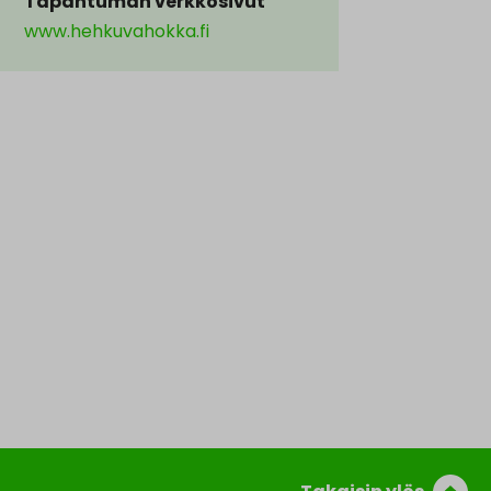
Tapahtuman verkkosivut
www.hehkuvahokka.fi