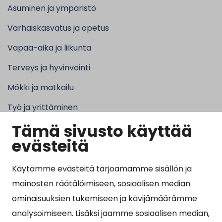
Asuminen ja ympäristö
Varhaiskasvatus ja opetus
Vapaa-aika ja liikunta
Terveys ja hyvinvointi
Mökki ja matkailu
Työ ja yrittäminen
Tämä sivusto käyttää
Kunta ja hallinto
evästeitä
Käytämme evästeitä tarjoamamme sisällön ja
Suosituimmat sivut
mainosten räätälöimiseen, sosiaalisen median
ominaisuuksien tukemiseen ja kävijämäärämme
Esityslistat, pöytäkirjat, viranhaltijapäätökset ja
analysoimiseen. Lisäksi jaamme sosiaalisen median,
kuulutukset