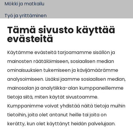
Mökki ja matkailu
Työ ja yrittäminen
Tämä sivusto käyttää
Kunta ja hallinto
evästeitä
Käytämme evästeitä tarjoamamme sisällön ja
Suosituimmat sivut
mainosten räätälöimiseen, sosiaalisen median
ominaisuuksien tukemiseen ja kävijämäärämme
Esityslistat, pöytäkirjat, viranhaltijapäätökset ja
analysoimiseen. Lisäksi jaamme sosiaalisen median,
kuulutukset
mainosalan ja analytiikka-alan kumppaneillemme
Tietoa ja ohjeistusta koronavirukseen liittyen
tietoja siitä, miten käytät sivustoamme.
Asiointipiste
Kumppanimme voivat yhdistää näitä tietoja muihin
tietoihin, joita olet antanut heille tai joita on
Sähköinen asiointi
kerätty, kun olet käyttänyt heidän palvelujaan.
Yhteydenotto