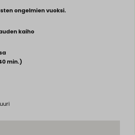
sten ongelmien vuoksi.
pauden kaiho
sa
 40 min.)
uuri