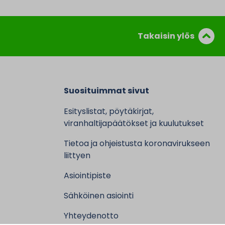
Takaisin ylös
Suosituimmat sivut
Esityslistat, pöytäkirjat,
viranhaltijapäätökset ja kuulutukset
Tietoa ja ohjeistusta koronavirukseen
liittyen
Asiointipiste
Sähköinen asiointi
Yhteydenotto