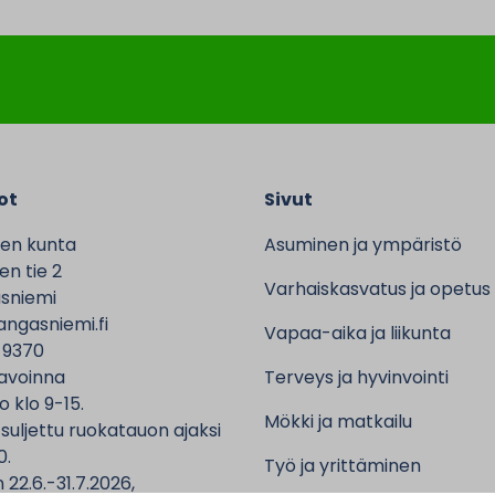
ot
Sivut
en kunta
Asuminen ja ympäristö
n tie 2
Varhaiskasvatus ja opetus
sniemi
ngasniemi.fi
Vapaa-aika ja liikunta
 9370
avoinna
Terveys ja hyvinvointi
o klo 9-15.
Mökki ja matkailu
 suljettu ruokatauon ajaksi
0.
Työ ja yrittäminen
 22.6.-31.7.2026,