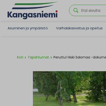
Asuminen ja ympäristö
Varhaiskasvatus ja opetus
Koti
Tapahtumat
Peruttu! Hiski Salomaa -dokum