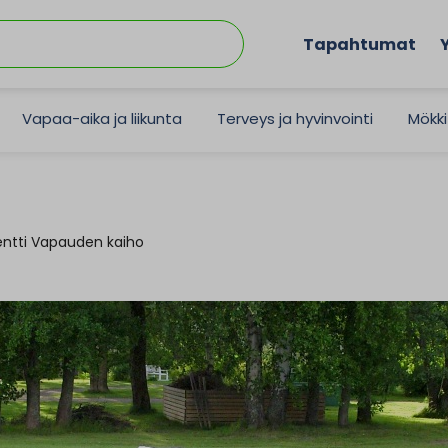
Tapahtumat
Vapaa-aika ja liikunta
Terveys ja hyvinvointi
Mökki
entti Vapauden kaiho