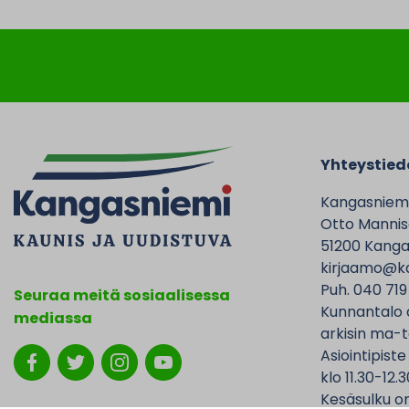
Yhteystied
Kangasniem
Otto Mannise
51200 Kanga
kirjaamo@ka
Puh. 040 719
Seuraa meitä sosiaalisessa
Kunnantalo 
mediassa
arkisin ma-t
Asiointipiste
klo 11.30-12.3
Kesäsulku on