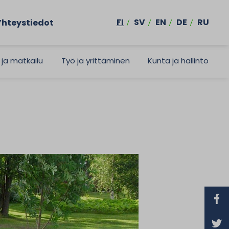
FI
SV
EN
DE
RU
Yhteystiedot
 ja matkailu
Työ ja yrittäminen
Kunta ja hallinto