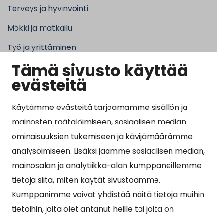
Terveys ja hyvinvointi
Mökki ja matkailu
Työ ja yrittäminen
Tämä sivusto käyttää
Kunta ja hallinto
evästeitä
Käytämme evästeitä tarjoamamme sisällön ja
Suosituimmat sivut
mainosten räätälöimiseen, sosiaalisen median
ominaisuuksien tukemiseen ja kävijämäärämme
Esityslistat, pöytäkirjat, viranhaltijapäätökset ja
analysoimiseen. Lisäksi jaamme sosiaalisen median,
kuulutukset
mainosalan ja analytiikka-alan kumppaneillemme
Tietoa ja ohjeistusta koronavirukseen liittyen
tietoja siitä, miten käytät sivustoamme.
Asiointipiste
Kumppanimme voivat yhdistää näitä tietoja muihin
tietoihin, joita olet antanut heille tai joita on
Sähköinen asiointi