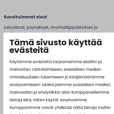
Suosituimmat sivut
Esityslistat, pöytäkirjat, viranhaltijapäätökset ja
kuulutukset
Tämä sivusto käyttää
Tietoa ja ohjeistusta koronavirukseen liittyen
evästeitä
Asiointipiste
Käytämme evästeitä tarjoamamme sisällön ja
Sähköinen asiointi
mainosten räätälöimiseen, sosiaalisen median
Yhteydenotto
ominaisuuksien tukemiseen ja kävijämäärämme
Karttapalvelu
analysoimiseen. Lisäksi jaamme sosiaalisen median,
mainosalan ja analytiikka-alan kumppaneillemme
Tilavaraus
tietoja siitä, miten käytät sivustoamme.
Kuntosali
Kumppanimme voivat yhdistää näitä tietoja muihin