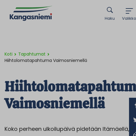
Haku
Valikk
Koti
Tapahtumat
Hiihtolomatapahtuma Vaimosniemellä
Hiihtolomatapahtu
Vaimosniemellä
Koko perheen ulkoilupäivä pidetään Itämäellä,