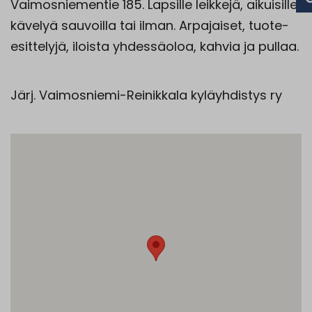
Vaimosniementie 185. Lapsille leikkejä, aikuisille
kävelyä sauvoilla tai ilman. Arpajaiset, tuote-
esittelyjä, iloista yhdessäoloa, kahvia ja pullaa.
Järj. Vaimosniemi-Reinikkala kyläyhdistys ry