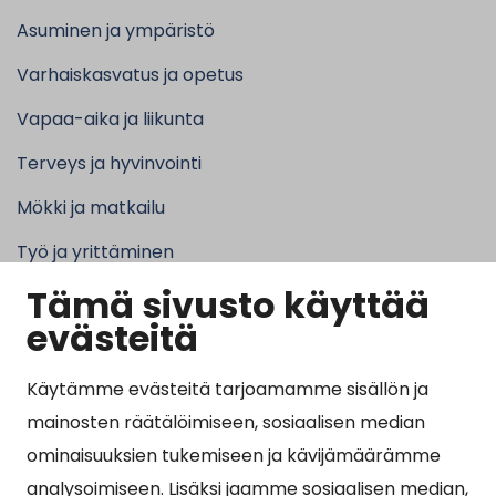
Asuminen ja ympäristö
Varhaiskasvatus ja opetus
Vapaa-aika ja liikunta
Terveys ja hyvinvointi
Mökki ja matkailu
Työ ja yrittäminen
Tämä sivusto käyttää
Kunta ja hallinto
evästeitä
Käytämme evästeitä tarjoamamme sisällön ja
Suosituimmat sivut
mainosten räätälöimiseen, sosiaalisen median
ominaisuuksien tukemiseen ja kävijämäärämme
Esityslistat, pöytäkirjat, viranhaltijapäätökset ja
analysoimiseen. Lisäksi jaamme sosiaalisen median,
kuulutukset