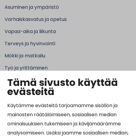
Asuminen ja ympäristö
Varhaiskasvatus ja opetus
Vapaa-aika ja liikunta
Terveys ja hyvinvointi
Mökki ja matkailu
Työ ja yrittäminen
Tämä sivusto käyttää
Kunta ja hallinto
evästeitä
Käytämme evästeitä tarjoamamme sisällön ja
Suosituimmat sivut
mainosten räätälöimiseen, sosiaalisen median
ominaisuuksien tukemiseen ja kävijämäärämme
Esityslistat, pöytäkirjat, viranhaltijapäätökset ja
analysoimiseen. Lisäksi jaamme sosiaalisen median,
kuulutukset