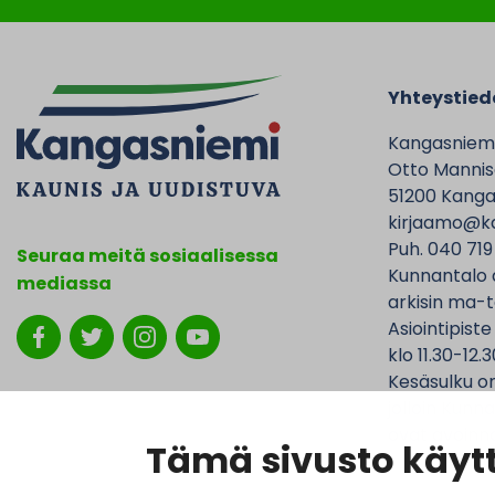
Yhteystied
Kangasniem
Otto Mannise
51200 Kanga
kirjaamo@ka
Puh. 040 719
Seuraa meitä sosiaalisessa
Kunnantalo 
mediassa
arkisin ma-t
Asiointipiste
klo 11.30-12.3
Kesäsulku on
jolloin Kunna
ovat avoinna
Tämä sivusto käytt