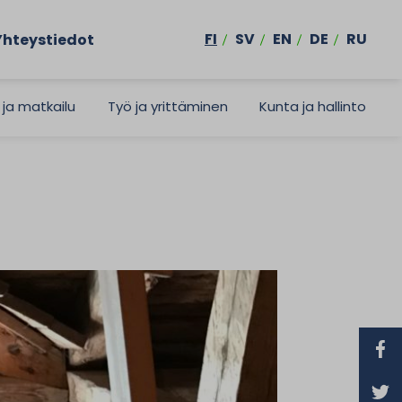
FI
SV
EN
DE
RU
Yhteystiedot
 ja matkailu
Työ ja yrittäminen
Kunta ja hallinto