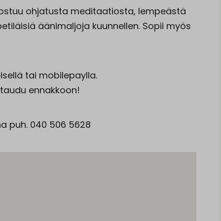
koostuu ohjatusta meditaatiosta, lempeästä
etiläisiä äänimaljoja kuunnellen. Sopii myös
sellä tai mobilepaylla.
oittaudu ennakkoon!
nna puh. 040 506 5628