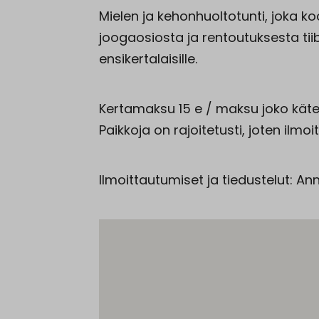
Mielen ja kehonhuoltotunti, joka 
joogaosiosta ja rentoutuksesta tiib
ensikertalaisille.
Kertamaksu 15 e / maksu joko kätei
Paikkoja on rajoitetusti, joten ilm
Ilmoittautumiset ja tiedustelut: A