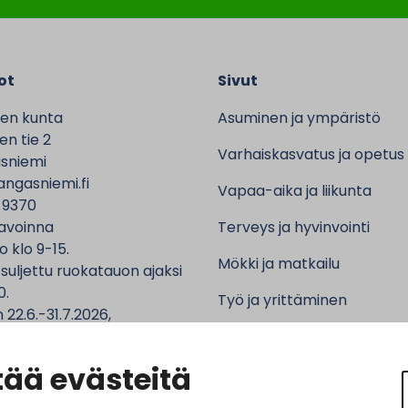
ot
Sivut
en kunta
Asuminen ja ympäristö
n tie 2
Varhaiskasvatus ja opetus
sniemi
ngasniemi.fi
Vapaa-aika ja liikunta
 9370
avoinna
Terveys ja hyvinvointi
o klo 9-15.
Mökki ja matkailu
 suljettu ruokatauon ajaksi
0.
Työ ja yrittäminen
 22.6.-31.7.2026,
ntalo sekä asiointipiste
Kunta ja hallinto
 ma-to klo 9-12.
ää evästeitä