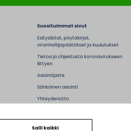
Suosituimmat sivut
Esityslistat, pöytäkirjat,
viranhaltijapäätökset ja kuulutukset
Tietoa ja ohjeistusta koronavirukseen
liittyen
Asiointipiste
Sähköinen asiointi
Yhteydenotto
Karttapalvelu
Tilavaraus
Salli kaikki