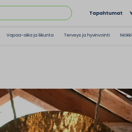
Tapahtumat
Vapaa-aika ja liikunta
Terveys ja hyvinvointi
Mökki