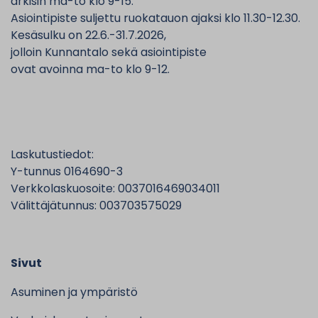
arkisin ma-to klo 9-15.
Asiointipiste suljettu ruokatauon ajaksi klo 11.30-12.30.
Kesäsulku on 22.6.-31.7.2026,
jolloin Kunnantalo sekä asiointipiste
ovat avoinna ma-to klo 9-12.
Laskutustiedot:
Y-tunnus 0164690-3
Verkkolaskuosoite: 0037016469034011
Välittäjätunnus: 003703575029
Sivut
Asuminen ja ympäristö