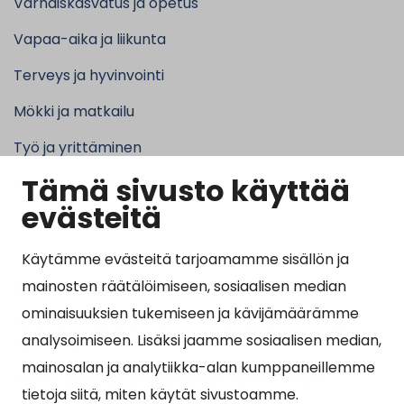
Varhaiskasvatus ja opetus
Vapaa-aika ja liikunta
Terveys ja hyvinvointi
Mökki ja matkailu
Työ ja yrittäminen
Tämä sivusto käyttää
Kunta ja hallinto
evästeitä
Käytämme evästeitä tarjoamamme sisällön ja
Suosituimmat sivut
mainosten räätälöimiseen, sosiaalisen median
ominaisuuksien tukemiseen ja kävijämäärämme
Esityslistat, pöytäkirjat, viranhaltijapäätökset ja
analysoimiseen. Lisäksi jaamme sosiaalisen median,
kuulutukset
mainosalan ja analytiikka-alan kumppaneillemme
Tietoa ja ohjeistusta koronavirukseen liittyen
tietoja siitä, miten käytät sivustoamme.