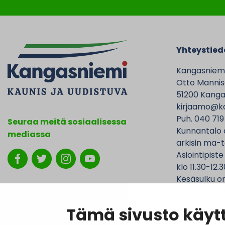
Yhteystied
Kangasniem
Otto Mannise
51200 Kanga
kirjaamo@ka
Puh. 040 719
Seuraa meitä sosiaalisessa
Kunnantalo 
mediassa
arkisin ma-t
Asiointipiste
klo 11.30-12.3
Kesäsulku on
jolloin Kunna
ovat avoinna
Tämä sivusto käytt