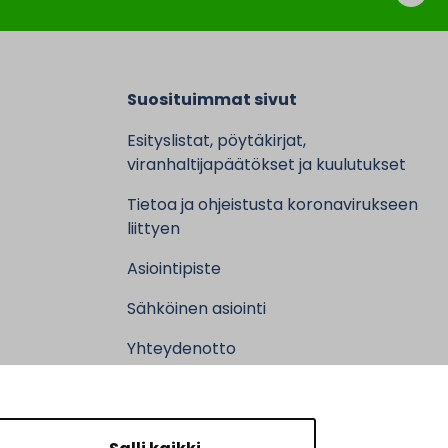
Suosituimmat sivut
Esityslistat, pöytäkirjat,
viranhaltijapäätökset ja kuulutukset
Tietoa ja ohjeistusta koronavirukseen
liittyen
Asiointipiste
Sähköinen asiointi
Yhteydenotto
Karttapalvelu
Tilavaraus