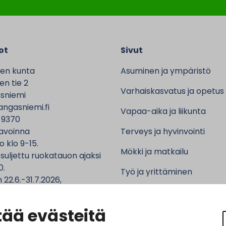
ot
Sivut
en kunta
Asuminen ja ympäristö
n tie 2
Varhaiskasvatus ja opetus
sniemi
ngasniemi.fi
Vapaa-aika ja liikunta
 9370
avoinna
Terveys ja hyvinvointi
o klo 9-15.
Mökki ja matkailu
 suljettu ruokatauon ajaksi
0.
Työ ja yrittäminen
 22.6.-31.7.2026,
ntalo sekä asiointipiste
Kunta ja hallinto
 ma-to klo 9-12.
ää evästeitä