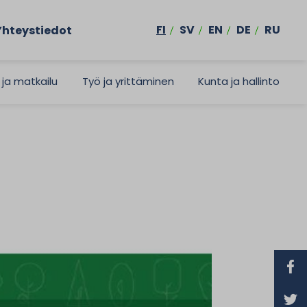
FI
SV
EN
DE
RU
Yhteystiedot
 ja matkailu
Työ ja yrittäminen
Kunta ja hallinto