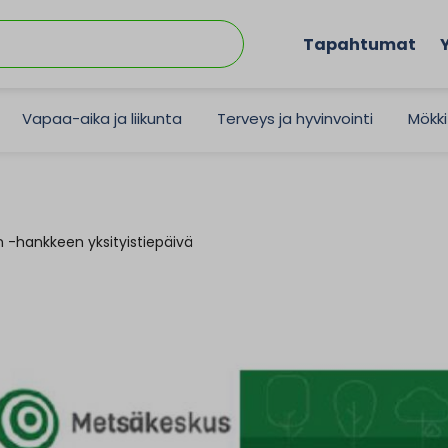
Tapahtumat
Vapaa-aika ja liikunta
Terveys ja hyvinvointi
Mökki
on -hankkeen yksityistiepäivä