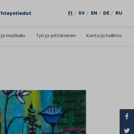
FI
SV
EN
DE
RU
Yhteystiedot
 ja matkailu
Työ ja yrittäminen
Kunta ja hallinto