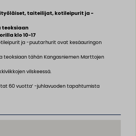
työläiset, taiteilijat,
kotileipurit ja -
a teoksiaan
orilla
klo 10-17
kotileipurit ja -puutarhurit ovat kesäauringon
ja teoksiaan tähän Kangasniemen Marttojen
iviikkojen vilskeessä.
at 60 vuotta’ -juhlavuoden tapahtumista