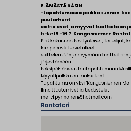
ELÄMÄSTÄ KÄSIN
-tapahtumassa paikkakunnan
käsi
puutarhurit
esittelevät ja myyvät tuotteitaan j
ti-ke 15.-16.7. Kangasniemen Rantat
Paikkakunnan käsityöläiset, taiteilijat, 
lämpimästi tervetulleet
esittelemään ja myymään tuotteitaan 
järjestämään
kaksipäiväiseen toritapahtumaan Musiikk
Myyntipaikka on maksuton!
Tapahtuma on yksi ’Kangasniemen Mart
Ilmoittautumiset ja tiedustelut
mervi.pynnonen@hotmail.com
Rantatori