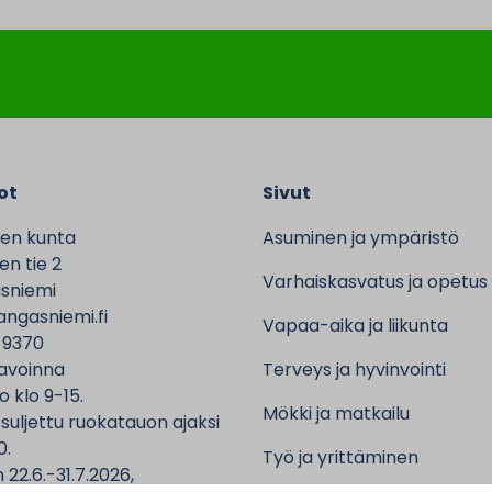
ot
Sivut
en kunta
Asuminen ja ympäristö
n tie 2
Varhaiskasvatus ja opetus
sniemi
ngasniemi.fi
Vapaa-aika ja liikunta
 9370
avoinna
Terveys ja hyvinvointi
o klo 9-15.
Mökki ja matkailu
 suljettu ruokatauon ajaksi
0.
Työ ja yrittäminen
 22.6.-31.7.2026,