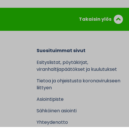
Takaisin ylös
Suosituimmat sivut
Esityslistat, pöytäkirjat,
viranhaltijapäätökset ja kuulutukset
Tietoa ja ohjeistusta koronavirukseen
liittyen
Asiointipiste
Sähköinen asiointi
Yhteydenotto