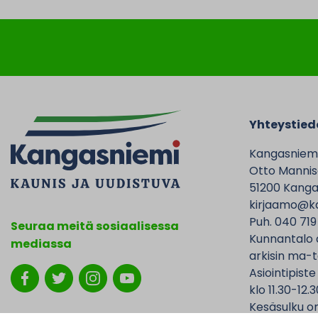
Yhteystied
Kangasniem
Otto Mannise
51200 Kanga
kirjaamo@ka
Puh. 040 719
Seuraa meitä sosiaalisessa
Kunnantalo 
mediassa
arkisin ma-t
Asiointipiste
klo 11.30-12.3
Kesäsulku on