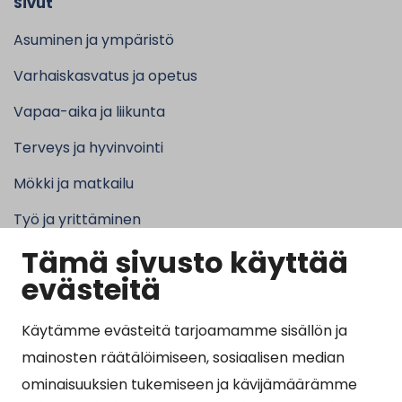
Sivut
Asuminen ja ympäristö
Varhaiskasvatus ja opetus
Vapaa-aika ja liikunta
Terveys ja hyvinvointi
Mökki ja matkailu
Työ ja yrittäminen
Tämä sivusto käyttää
Kunta ja hallinto
evästeitä
Käytämme evästeitä tarjoamamme sisällön ja
Suosituimmat sivut
mainosten räätälöimiseen, sosiaalisen median
ominaisuuksien tukemiseen ja kävijämäärämme
Esityslistat, pöytäkirjat, viranhaltijapäätökset ja