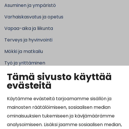
Asuminen ja ympäristö
Varhaiskasvatus ja opetus
Vapaa-aika ja liikunta
Terveys ja hyvinvointi
Mökki ja matkailu
Työ ja yrittäminen
Tämä sivusto käyttää
Kunta ja hallinto
evästeitä
Käytämme evästeitä tarjoamamme sisällön ja
Suosituimmat sivut
mainosten räätälöimiseen, sosiaalisen median
ominaisuuksien tukemiseen ja kävijämäärämme
Esityslistat, pöytäkirjat, viranhaltijapäätökset ja
analysoimiseen. Lisäksi jaamme sosiaalisen median,
kuulutukset