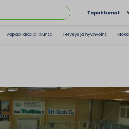
Tapahtumat
Vapaa-aika ja liikunta
Terveys ja hyvinvointi
Mökki