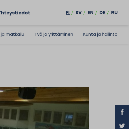
FI
SV
EN
DE
RU
Yhteystiedot
 ja matkailu
Työ ja yrittäminen
Kunta ja hallinto