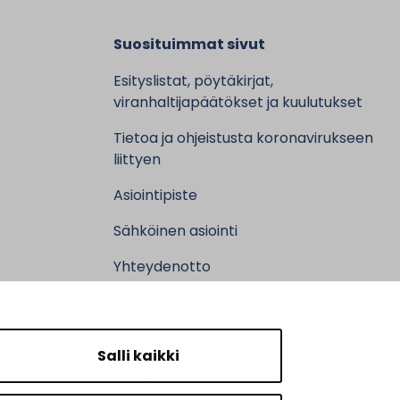
Suosituimmat sivut
Esityslistat, pöytäkirjat,
viranhaltijapäätökset ja kuulutukset
Tietoa ja ohjeistusta koronavirukseen
liittyen
Asiointipiste
Sähköinen asiointi
Yhteydenotto
Karttapalvelu
Tilavaraus
Salli kaikki
Kuntosali