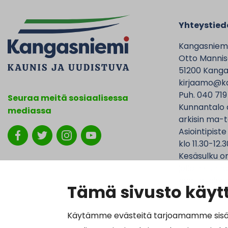
Yhteystied
Kangasniem
Otto Mannise
51200 Kanga
kirjaamo@ka
Puh. 040 719
Seuraa meitä sosiaalisessa
Kunnantalo 
mediassa
arkisin ma-t
Asiointipiste
klo 11.30-12.3
Kesäsulku on
jolloin Kunna
ovat avoinna
Tämä sivusto käytt
Käytämme evästeitä tarjoamamme sisällö