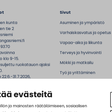
ot
Sivut
en kunta
Asuminen ja ympäristö
n tie 2
Varhaiskasvatus ja opetus
sniemi
ngasniemi.fi
Vapaa-aika ja liikunta
 9370
avoinna
Terveys ja hyvinvointi
o klo 9-15.
Mökki ja matkailu
 suljettu ruokatauon ajaksi
0.
Työ ja yrittäminen
 22.6.-31.7.2026,
ntalo sekä asiointipiste
Kunta ja hallinto
 ma-to klo 9-12.
ää evästeitä
n ja mainosten räätälöimiseen, sosiaalisen