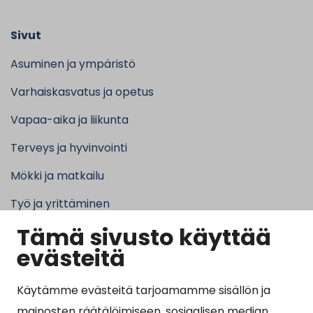
Sivut
Asuminen ja ympäristö
Varhaiskasvatus ja opetus
Vapaa-aika ja liikunta
Terveys ja hyvinvointi
Mökki ja matkailu
Työ ja yrittäminen
Tämä sivusto käyttää
Kunta ja hallinto
evästeitä
Käytämme evästeitä tarjoamamme sisällön ja
Suosituimmat sivut
mainosten räätälöimiseen, sosiaalisen median