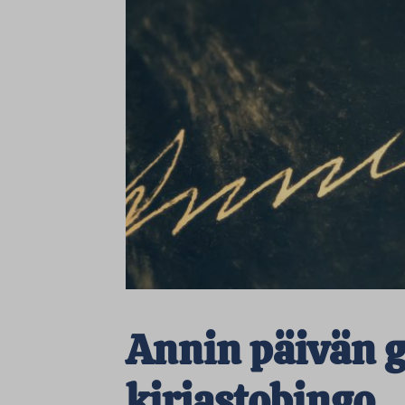
Annin päivän gl
kirjastobingo