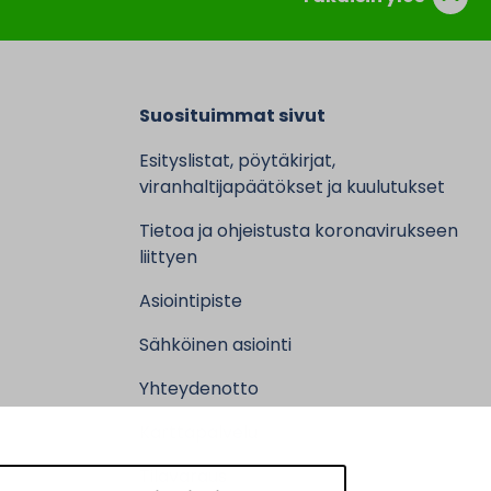
Suosituimmat sivut
Esityslistat, pöytäkirjat,
viranhaltijapäätökset ja kuulutukset
Tietoa ja ohjeistusta koronavirukseen
liittyen
Asiointipiste
Sähköinen asiointi
Yhteydenotto
Karttapalvelu
Tilavaraus