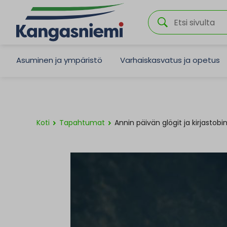
Asuminen ja ympäristö
Varhaiskasvatus ja opetus
Koti
Tapahtumat
Annin päivän glögit ja kirjastobi