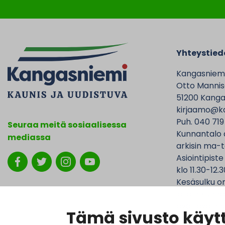
Yhteystied
Kangasniem
Otto Mannise
51200 Kanga
kirjaamo@ka
Puh. 040 719
Seuraa meitä sosiaalisessa
Kunnantalo 
mediassa
arkisin ma-t
Asiointipiste
klo 11.30-12.3
Kesäsulku on
jolloin Kunna
ovat avoinna
Tämä sivusto käytt