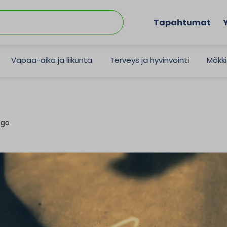
Tapahtumat
Vapaa-aika ja liikunta
Terveys ja hyvinvointi
Mökki
ngo