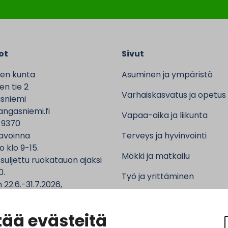
ot
Sivut
en kunta
Asuminen ja ympäristö
n tie 2
Varhaiskasvatus ja opetus
sniemi
ngasniemi.fi
Vapaa-aika ja liikunta
 9370
avoinna
Terveys ja hyvinvointi
o klo 9-15.
Mökki ja matkailu
 suljettu ruokatauon ajaksi
0.
Työ ja yrittäminen
 22.6.-31.7.2026,
ntalo sekä asiointipiste
Kunta ja hallinto
 ma-to klo 9-12.
ää evästeitä