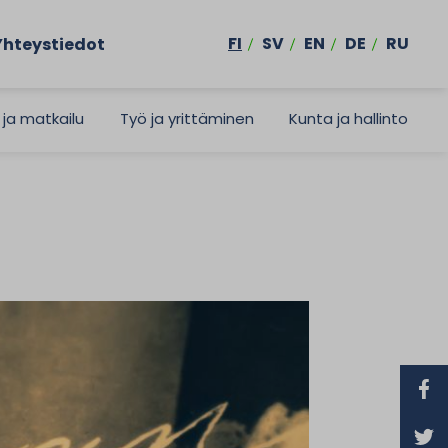
FI
SV
EN
DE
RU
Yhteystiedot
 ja matkailu
Työ ja yrittäminen
Kunta ja hallinto