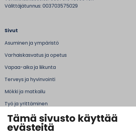
Välittäjätunnus: 003703575029
Sivut
Asuminen ja ympäristö
Varhaiskasvatus ja opetus
Vapaa-aika ja liikunta
Terveys ja hyvinvointi
Mökki ja matkailu
Työ ja yrittäminen
Tämä sivusto käyttää
Kunta ja hallinto
evästeitä