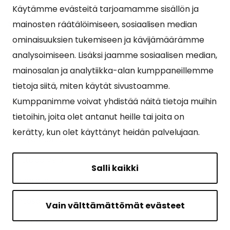
Käytämme evästeitä tarjoamamme sisällön ja
Suosituimmat sivut
mainosten räätälöimiseen, sosiaalisen median
ominaisuuksien tukemiseen ja kävijämäärämme
Esityslistat, pöytäkirjat, viranhaltijapäätökset ja
analysoimiseen. Lisäksi jaamme sosiaalisen median,
kuulutukset
mainosalan ja analytiikka-alan kumppaneillemme
Tietoa ja ohjeistusta koronavirukseen liittyen
tietoja siitä, miten käytät sivustoamme.
Asiointipiste
Kumppanimme voivat yhdistää näitä tietoja muihin
tietoihin, joita olet antanut heille tai joita on
Sähköinen asiointi
kerätty, kun olet käyttänyt heidän palvelujaan.
Yhteydenotto
Karttapalvelu
Salli kaikki
Tilavaraus
Kuntosali
Vain välttämättömät evästeet
Ruokalistat