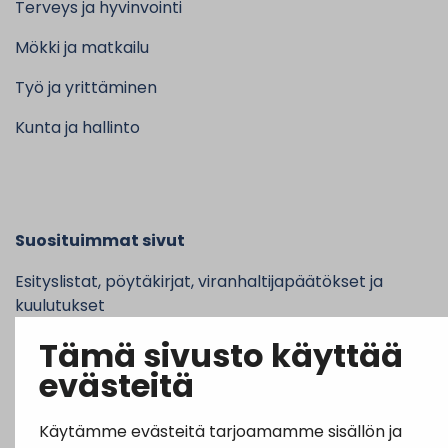
Terveys ja hyvinvointi
Mökki ja matkailu
Työ ja yrittäminen
Kunta ja hallinto
Suosituimmat sivut
Esityslistat, pöytäkirjat, viranhaltijapäätökset ja
kuulutukset
Tämä sivusto käyttää
Tietoa ja ohjeistusta koronavirukseen liittyen
evästeitä
Asiointipiste
Sähköinen asiointi
Käytämme evästeitä tarjoamamme sisällön ja