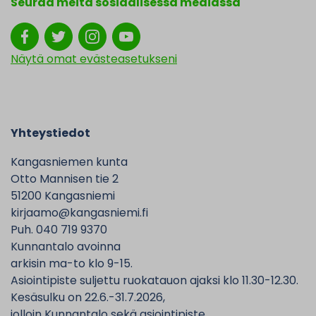
Seuraa meitä sosiaalisessa mediassa
Näytä omat evästeasetukseni
Yhteystiedot
Kangasniemen kunta
Otto Mannisen tie 2
51200 Kangasniemi
kirjaamo@kangasniemi.fi
Puh. 040 719 9370
Kunnantalo avoinna
arkisin ma-to klo 9-15.
Asiointipiste suljettu ruokatauon ajaksi klo 11.30-12.30.
Kesäsulku on 22.6.-31.7.2026,
jolloin Kunnantalo sekä asiointipiste