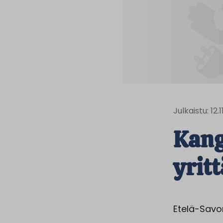
Julkaistu: 12.
Kang
yrit
Etelä-Savo