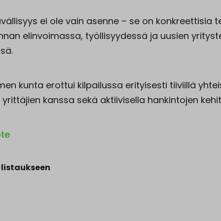
ävällisyys ei ole vain asenne – se on konkreettisia t
nnan elinvoimassa,
työllisyydessä ja uusien yrityst
sä.
 kunta erottui kilpailussa erityisesti tiiviillä yhtei
n yrittäjien kanssa sekä aktiivisella hankintojen kehi
ote
 listaukseen