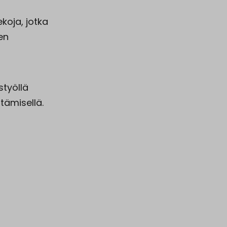
ekoja, jotka
en
styöllä
ttämisellä.