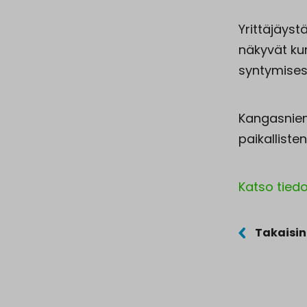
Yrittäjäyst
näkyvät ku
syntymises
Kangasniemen
paikalliste
Katso tied
Takaisin