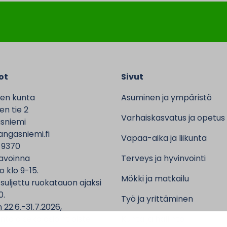
ot
Sivut
en kunta
Asuminen ja ympäristö
n tie 2
Varhaiskasvatus ja opetus
sniemi
ngasniemi.fi
Vapaa-aika ja liikunta
 9370
avoinna
Terveys ja hyvinvointi
o klo 9-15.
Mökki ja matkailu
 suljettu ruokatauon ajaksi
0.
Työ ja yrittäminen
 22.6.-31.7.2026,
ntalo sekä asiointipiste
Kunta ja hallinto