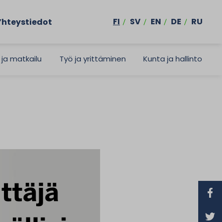
FI
SV
EN
DE
RU
Yhteystiedot
 ja matkailu
Työ ja yrittäminen
Kunta ja hallinto