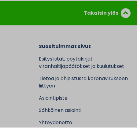
Takaisin ylös
Suosituimmat sivut
Esityslistat, pöytäkirjat,
viranhaltijapäätökset ja kuulutukset
Tietoa ja ohjeistusta koronavirukseen
liittyen
Asiointipiste
Sähköinen asiointi
Yhteydenotto
Karttapalvelu