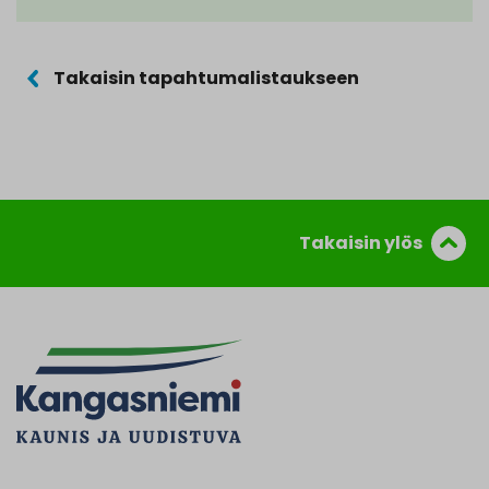
Takaisin tapahtumalistaukseen
Takaisin ylös