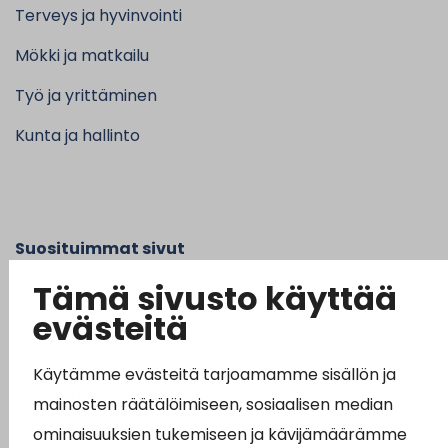
Terveys ja hyvinvointi
Mökki ja matkailu
Työ ja yrittäminen
Kunta ja hallinto
Suosituimmat sivut
Tämä sivusto käyttää
Esityslistat, pöytäkirjat, viranhaltijapäätökset ja
kuulutukset
evästeitä
Tietoa ja ohjeistusta koronavirukseen liittyen
Käytämme evästeitä tarjoamamme sisällön ja
Asiointipiste
mainosten räätälöimiseen, sosiaalisen median
Sähköinen asiointi
ominaisuuksien tukemiseen ja kävijämäärämme