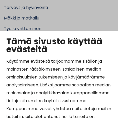
Terveys ja hyvinvointi
Mökki ja matkailu
Työ ja yrittäminen
Tämä sivusto käyttää
Kunta ja hallinto
evästeitä
Käytämme evästeitä tarjoamamme sisällön ja
Suosituimmat sivut
mainosten räätälöimiseen, sosiaalisen median
ominaisuuksien tukemiseen ja kävijämäärämme
Esityslistat, pöytäkirjat, viranhaltijapäätökset ja
analysoimiseen. Lisäksi jaamme sosiaalisen median,
kuulutukset
mainosalan ja analytiikka-alan kumppaneillemme
Tietoa ja ohjeistusta koronavirukseen liittyen
tietoja siitä, miten käytät sivustoamme.
Asiointipiste
Kumppanimme voivat yhdistää näitä tietoja muihin
tietoihin, joita olet antanut heille tai joita on
Sähköinen asiointi