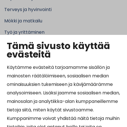
Terveys ja hyvinvointi
Mökki ja matkailu
Työ ja yrittäminen
Tämä sivusto käyttää
Kunta ja hallinto
evästeitä
Käytämme evästeitä tarjoamamme sisällön ja
Suosituimmat sivut
mainosten räätälöimiseen, sosiaalisen median
ominaisuuksien tukemiseen ja kävijämäärämme
Esityslistat, pöytäkirjat, viranhaltijapäätökset ja
analysoimiseen. Lisäksi jaamme sosiaalisen median,
kuulutukset
mainosalan ja analytiikka-alan kumppaneillemme
Tietoa ja ohjeistusta koronavirukseen liittyen
tietoja siitä, miten käytät sivustoamme.
Asiointipiste
Kumppanimme voivat yhdistää näitä tietoja muihin
tietoihin, joita olet antanut heille tai joita on