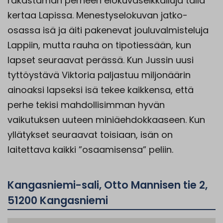
rakastaman perheen elokuvaseikkailuja tällä
kertaa Lapissa. Menestyselokuvan jatko-
osassa isä ja äiti pakenevat jouluvalmisteluja
Lappiin, mutta rauha on tipotiessään, kun
lapset seuraavat perässä. Kun Jussin uusi
tyttöystävä Viktoria paljastuu miljonäärin
ainoaksi lapseksi isä tekee kaikkensa, että
perhe tekisi mahdollisimman hyvän
vaikutuksen uuteen miniäehdokkaaseen. Kun
yllätykset seuraavat toisiaan, isän on
laitettava kaikki ”osaamisensa” peliin.
Kangasniemi-sali, Otto Mannisen tie 2,
51200 Kangasniemi