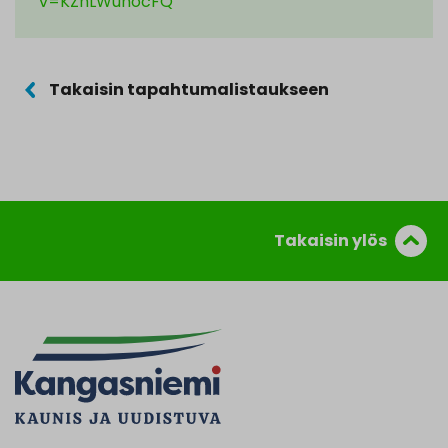
v=KZhLWunocFQ
Takaisin tapahtumalistaukseen
Takaisin ylös