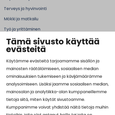
Terveys ja hyvinvointi
Mökki ja matkailu
Työ ja yrittäminen
Tämä sivusto käyttää
Kunta ja hallinto
evästeitä
Käytämme evästeitä tarjoamamme sisällön ja
Suosituimmat sivut
mainosten räätälöimiseen, sosiaalisen median
ominaisuuksien tukemiseen ja kävijämäärämme
Esityslistat, pöytäkirjat, viranhaltijapäätökset ja
analysoimiseen. Lisäksi jaamme sosiaalisen median,
kuulutukset
mainosalan ja analytiikka-alan kumppaneillemme
Tietoa ja ohjeistusta koronavirukseen liittyen
tietoja siitä, miten käytät sivustoamme.
Asiointipiste
Kumppanimme voivat yhdistää näitä tietoja muihin
tietoihin, joita olet antanut heille tai joita on