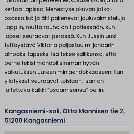
rakastaman perheen elokuvaseikkailuja tällä
kertaa Lapissa. Menestyselokuvan jatko-
osassa isä ja äiti pakenevat jouluvalmisteluja
Lappiin, mutta rauha on tipotiessään, kun
lapset seuraavat perässä. Kun Jussin uusi
tyttöystävä Viktoria paljastuu miljonäärin
ainoaksi lapseksi isä tekee kaikkensa, että
perhe tekisi mahdollisimman hyvän
vaikutuksen uuteen miniäehdokkaaseen. Kun
yllätykset seuraavat toisiaan, isän on
laitettava kaikki ”osaamisensa” peliin.
Kangasniemi-sali, Otto Mannisen tie 2,
51200 Kangasniemi