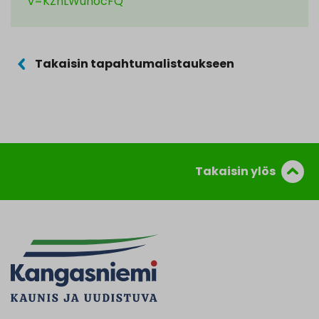
v=KZhLWunocFQ
Takaisin tapahtumalistaukseen
Takaisin ylös