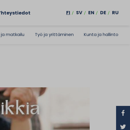
FI
SV
EN
DE
RU
Yhteystiedot
 ja matkailu
Työ ja yrittäminen
Kunta ja hallinto