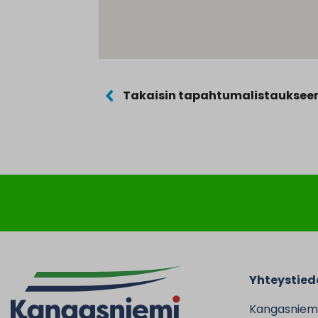
Takaisin tapahtumalistauksee
Yhteystied
Kangasniem