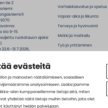
n tie 2
Varhaiskasvatus ja opetus
sniemi
ngasniemi.fi
Vapaa-aika ja liikunta
 9370
avoinna
Terveys ja hyvinvointi
o klo 9-15.
Mökki ja matkailu
 suljettu ruokatauon ajaksi
0.
Työ ja yrittäminen
 22.6.-31.7.2026,
ntalo sekä asiointipiste
Kunta ja hallinto
 ma-to klo 9-12.
ää evästeitä
n ja mainosten räätälöimiseen, sosiaalisen
ävijämäärämme analysoimiseen. Lisäksi jaamme
ot:
tiikka-alan kumppaneillemme tietoja siitä, miten
64690-3
hdistää näitä tietoja muihin tietoihin, joita olet
osoite: 0037016469034011
let käyttänyt heidän palvelujaan.
nnus: 003703575029