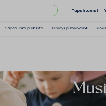
Tapahtumat
Vapaa-aika ja liikunta
Terveys ja hyvinvointi
Mökki