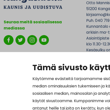
Otto Mannise
51200 Kanga
kirjaamo@ka
Puh. 040 719
Seuraa meitä sosiaalisessa
Kunnantalo 
mediassa
arkisin ma-t
Asiointipiste
klo 11.30-12.3
Kesäsulku on
jolloin Kunna
ovat avoinna
Tämä sivusto käytt
Käytämme evästeitä tarjoamamme sisällö
median ominaisuuksien tukemiseen ja k
Laskutustied
sosiaalisen median, mainosalan ja analy
Y-tunnus 01
käytät sivustoamme. Kumppanimme voivat y
Näytä omat evästeasetukseni
Verkkolasku
antanut heille tai joita on kerätty, kun o
Välittäjätu