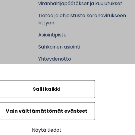
viranhaltijapäätökset ja kuulutukset
Tietoa ja ohjeistusta koronavirukseen
liittyen
Asiointipiste
Sähköinen asiointi
Yhteydenotto
Karttapalvelu
Tilavaraus
Salli kaikki
Kuntosali
Ruokalistat
Vain välttämättömät evästeet
Näytä tiedot