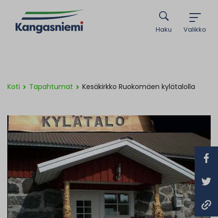
Haku
Valikko
Koti
Tapahtumat
Kesäkirkko Ruokomäen kylätalolla