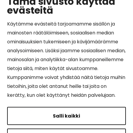
Tämä sivusto käyttää
evästeitä
Käytämme evästeitä tarjoamamme sisällön ja
Suosituimmat sivut
mainosten räätälöimiseen, sosiaalisen median
ominaisuuksien tukemiseen ja kävijämäärämme
Esityslistat, pöytäkirjat, viranhaltijapäätökset ja
analysoimiseen. Lisäksi jaamme sosiaalisen median,
kuulutukset
mainosalan ja analytiikka-alan kumppaneillemme
Tietoa ja ohjeistusta koronavirukseen liittyen
tietoja siitä, miten käytät sivustoamme.
Asiointipiste
Kumppanimme voivat yhdistää näitä tietoja muihin
tietoihin, joita olet antanut heille tai joita on
Sähköinen asiointi
kerätty, kun olet käyttänyt heidän palvelujaan.
Yhteydenotto
Karttapalvelu
Salli kaikki
Tilavaraus