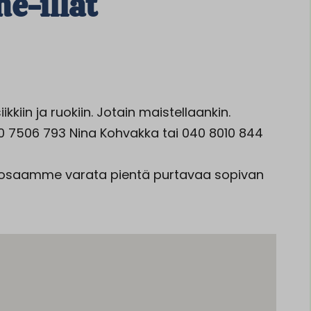
e-illat
ikkiin ja ruokiin. Jotain maistellaankin.
 7506 793 Nina Kohvakka tai 040 8010 844
a osaamme varata pientä purtavaa sopivan