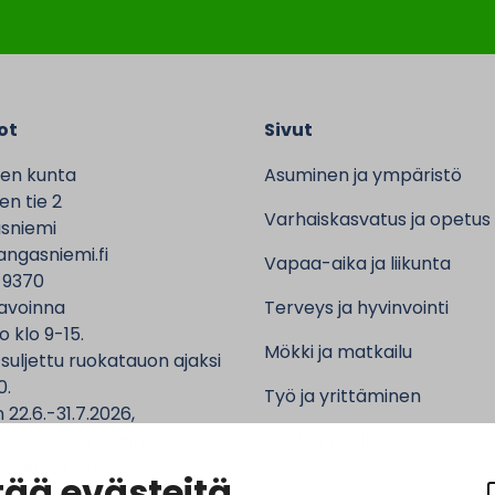
ot
Sivut
en kunta
Asuminen ja ympäristö
n tie 2
Varhaiskasvatus ja opetus
sniemi
ngasniemi.fi
Vapaa-aika ja liikunta
 9370
avoinna
Terveys ja hyvinvointi
o klo 9-15.
Mökki ja matkailu
 suljettu ruokatauon ajaksi
0.
Työ ja yrittäminen
 22.6.-31.7.2026,
ntalo sekä asiointipiste
Kunta ja hallinto
 ma-to klo 9-12.
ää evästeitä