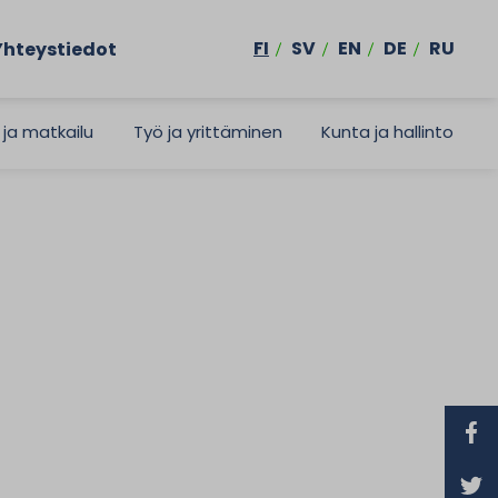
FI
SV
EN
DE
RU
Yhteystiedot
 ja matkailu
Työ ja yrittäminen
Kunta ja hallinto