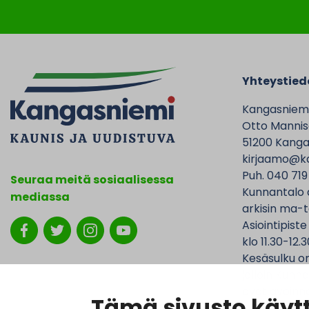
Yhteystied
Kangasniem
Otto Mannise
51200 Kanga
kirjaamo@ka
Puh. 040 719
Seuraa meitä sosiaalisessa
Kunnantalo 
mediassa
arkisin ma-t
Asiointipiste
klo 11.30-12.3
Kesäsulku on
jolloin Kunna
ovat avoinna
Tämä sivusto käytt