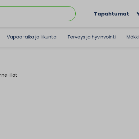
Tapahtumat
Vapaa-aika ja liikunta
Terveys ja hyvinvointi
Mökki
ne-illat