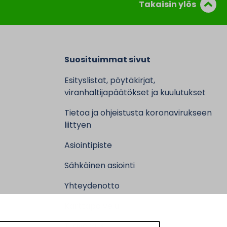
Takaisin ylös
Suosituimmat sivut
Esityslistat, pöytäkirjat,
viranhaltijapäätökset ja kuulutukset
Tietoa ja ohjeistusta koronavirukseen
liittyen
Asiointipiste
Sähköinen asiointi
Yhteydenotto
Karttapalvelu
Tilavaraus