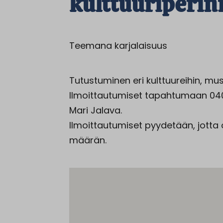
kulttuuriperinn
Teemana karjalaisuus
Tutustuminen eri kulttuureihin, musi
Ilmoittautumiset tapahtumaan 040
Mari Jalava.
Ilmoittautumiset pyydetään, jott
määrän.